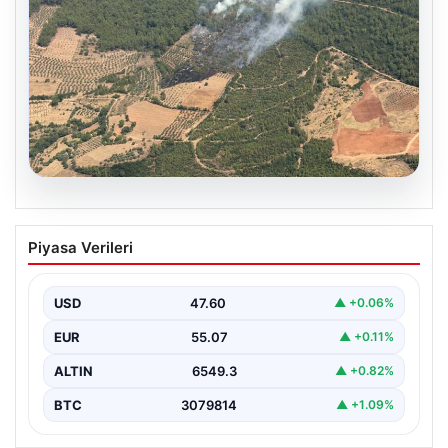
05.08.2026
Muğla Yatağan’da orman yangını
Piyasa Verileri
USD
47.60
▲ +0.06%
EUR
55.07
▲ +0.11%
ALTIN
6549.3
▲ +0.82%
BTC
3079814
▲ +1.09%