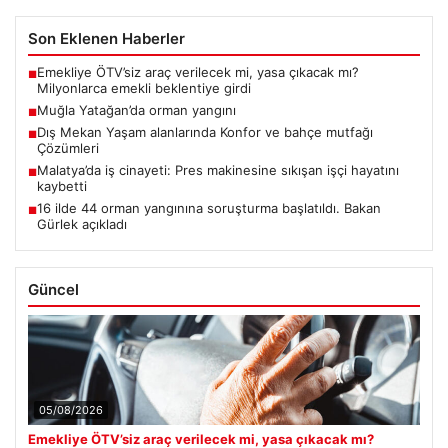
Son Eklenen Haberler
Emekliye ÖTV’siz araç verilecek mi, yasa çıkacak mı?
■
Milyonlarca emekli beklentiye girdi
Muğla Yatağan’da orman yangını
■
Dış Mekan Yaşam alanlarında Konfor ve bahçe mutfağı
■
Çözümleri
Malatya’da iş cinayeti: Pres makinesine sıkışan işçi hayatını
■
kaybetti
16 ilde 44 orman yangınına soruşturma başlatıldı. Bakan
■
Gürlek açıkladı
Güncel
05/08/2026
Emekliye ÖTV’siz araç verilecek mi, yasa çıkacak mı?