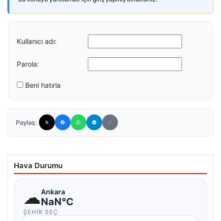
Kullanıcı adı:
Parola:
Beni hatırla
Paylaş:
Hava Durumu
☁
Ankara
NaN°C
ŞEHIR SEÇ