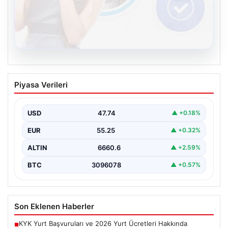
08.08.2026
Kelebek sohbet platformu İle Dijital
Piyasa Verileri
İletişimin Güvenli Adresi Ve Chat
Deneyimi
USD
47.74
▲ +0.18%
İnternet çağında insanların güvenli bir biçimde bağlantı
kurması ciddi bir önem ifade etmektedir. Günümüzde…
EUR
55.25
▲ +0.32%
ALTIN
6660.6
▲ +2.59%
BTC
3096078
▲ +0.57%
Son Eklenen Haberler
KYK Yurt Başvuruları ve 2026 Yurt Ücretleri Hakkında
■