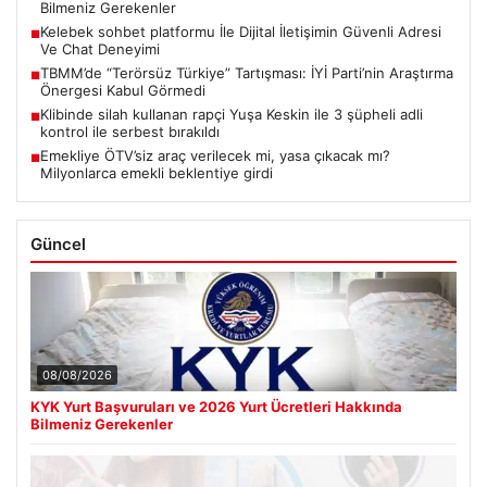
Bilmeniz Gerekenler
Kelebek sohbet platformu İle Dijital İletişimin Güvenli Adresi
■
Ve Chat Deneyimi
TBMM’de “Terörsüz Türkiye” Tartışması: İYİ Parti’nin Araştırma
■
Önergesi Kabul Görmedi
Klibinde silah kullanan rapçi Yuşa Keskin ile 3 şüpheli adli
■
kontrol ile serbest bırakıldı
Emekliye ÖTV’siz araç verilecek mi, yasa çıkacak mı?
■
Milyonlarca emekli beklentiye girdi
Güncel
08/08/2026
KYK Yurt Başvuruları ve 2026 Yurt Ücretleri Hakkında
Bilmeniz Gerekenler