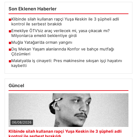
Son Eklenen Haberler
Klibinde silah kullanan rapçi Yuşa Keskin ile 3 şüpheli adli
■
kontrol ile serbest bırakıldı
Emekliye ÖTV’siz araç verilecek mi, yasa çıkacak mı?
■
Milyonlarca emekli beklentiye girdi
Muğla Yatağan’da orman yangını
■
Dış Mekan Yaşam alanlarında Konfor ve bahçe mutfağı
■
Çözümleri
Malatya’da iş cinayeti: Pres makinesine sıkışan işçi hayatını
■
kaybetti
Güncel
06/08/2026
Klibinde silah kullanan rapçi Yuşa Keskin ile 3 şüpheli adli
kontrol ile serbest bırakıldı