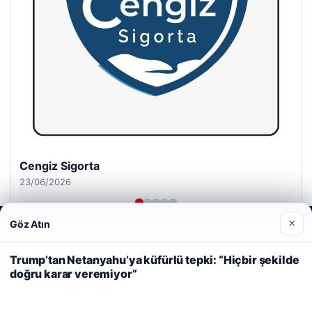
Cengiz Sigorta
23/06/2026
×
Göz Atın
Web sitemizi nasıl kullandığınızı daha iyi anlayabilmek,
deneyiminizi kişiselleştirmek ve geliştirmek amacıyla çerezler
kullanıyoruz.
Çerez Politikamız
Trump’tan Netanyahu’ya küfürlü tepki: “Hiçbir şekilde
doğru karar veremiyor”
Reddet
Kabul Et
© 2026 Habercin – Güncel Haberler