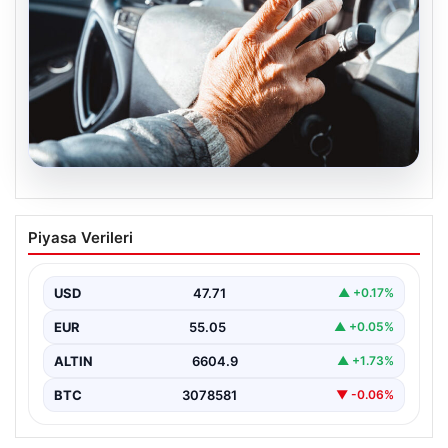
05.08.2026
Emekliye ÖTV’siz araç verilecek mi,
Piyasa Verileri
yasa çıkacak mı? Milyonlarca emekli
beklentiye girdi
USD
47.71
▲ +0.17%
EUR
55.05
▲ +0.05%
ALTIN
6604.9
▲ +1.73%
BTC
3078581
▼ -0.06%