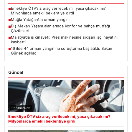
Emekliye ÖTV’siz araç verilecek mi, yasa çıkacak mı?
■
Milyonlarca emekli beklentiye girdi
Muğla Yatağan’da orman yangını
■
Dış Mekan Yaşam alanlarında Konfor ve bahçe mutfağı
■
Çözümleri
Malatya’da iş cinayeti: Pres makinesine sıkışan işçi hayatını
■
kaybetti
16 ilde 44 orman yangınına soruşturma başlatıldı. Bakan
■
Gürlek açıkladı
Güncel
05/08/2026
Emekliye ÖTV’siz araç verilecek mi, yasa çıkacak mı?
Milyonlarca emekli beklentiye girdi