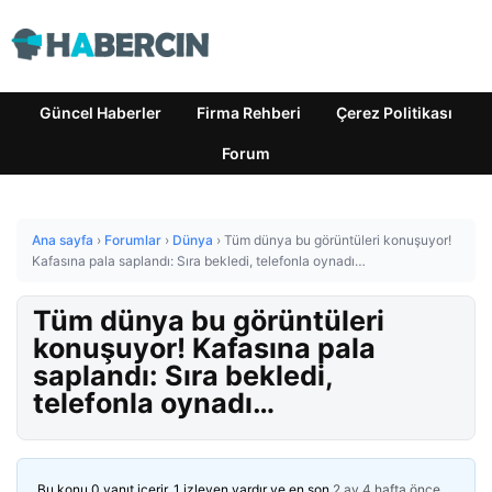
Güncel Haberler
Firma Rehberi
Çerez Politikası
Forum
Ana sayfa
›
Forumlar
›
Dünya
›
Tüm dünya bu görüntüleri konuşuyor!
Kafasına pala saplandı: Sıra bekledi, telefonla oynadı…
Tüm dünya bu görüntüleri
konuşuyor! Kafasına pala
saplandı: Sıra bekledi,
telefonla oynadı…
Bu konu 0 yanıt içerir, 1 izleyen vardır ve en son
2 ay 4 hafta önce