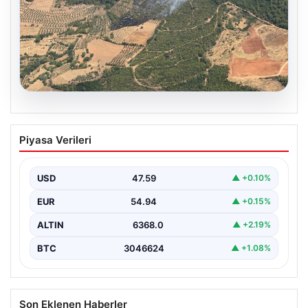
05.08.2026
Muğla Yatağan’da orman yangını
Piyasa Verileri
USD
47.59
▲ +0.10%
EUR
54.94
▲ +0.15%
ALTIN
6368.0
▲ +2.19%
BTC
3046624
▲ +1.08%
Son Eklenen Haberler