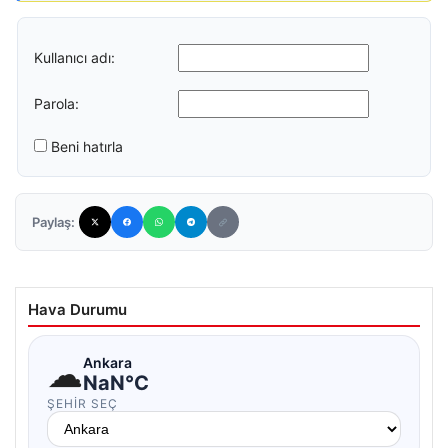
Kullanıcı adı:
Parola:
Beni hatırla
Paylaş:
Hava Durumu
☁
Ankara
NaN°C
ŞEHIR SEÇ