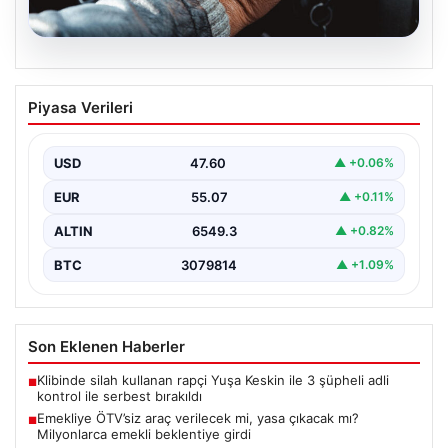
05.08.2026
Emekliye ÖTV’siz araç verilecek mi,
Piyasa Verileri
yasa çıkacak mı? Milyonlarca emekli
beklentiye girdi
USD
47.60
▲ +0.06%
EUR
55.07
▲ +0.11%
ALTIN
6549.3
▲ +0.82%
BTC
3079814
▲ +1.09%
Son Eklenen Haberler
Klibinde silah kullanan rapçi Yuşa Keskin ile 3 şüpheli adli
■
kontrol ile serbest bırakıldı
Emekliye ÖTV’siz araç verilecek mi, yasa çıkacak mı?
■
Milyonlarca emekli beklentiye girdi