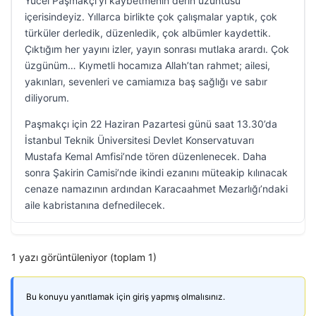
Yücel Paşmakçı’yı kaybetmenin derin üzüntüsü
içerisindeyiz. Yıllarca birlikte çok çalışmalar yaptık, çok
türküler derledik, düzenledik, çok albümler kaydettik.
Çıktığım her yayını izler, yayın sonrası mutlaka arardı. Çok
üzgünüm… Kıymetli hocamıza Allah’tan rahmet; ailesi,
yakınları, sevenleri ve camiamıza baş sağlığı ve sabır
diliyorum.
Paşmakçı için 22 Haziran Pazartesi günü saat 13.30’da
İstanbul Teknik Üniversitesi Devlet Konservatuvarı
Mustafa Kemal Amfisi’nde tören düzenlenecek. Daha
sonra Şakirin Camisi’nde ikindi ezanını müteakip kılınacak
cenaze namazının ardından Karacaahmet Mezarlığı’ndaki
aile kabristanına defnedilecek.
1 yazı görüntüleniyor (toplam 1)
Bu konuyu yanıtlamak için giriş yapmış olmalısınız.