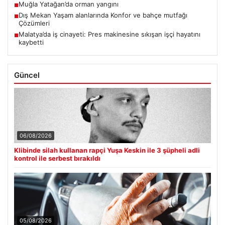
Muğla Yatağan’da orman yangını
■
Dış Mekan Yaşam alanlarında Konfor ve bahçe mutfağı
■
Çözümleri
Malatya’da iş cinayeti: Pres makinesine sıkışan işçi hayatını
■
kaybetti
Güncel
06/08/2026
Klibinde silah kullanan rapçi Yuşa Keskin ile 3 şüpheli adli
kontrol ile serbest bırakıldı
05/08/2026