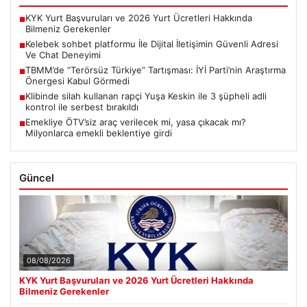
KYK Yurt Başvuruları ve 2026 Yurt Ücretleri Hakkında
■
Bilmeniz Gerekenler
Kelebek sohbet platformu İle Dijital İletişimin Güvenli Adresi
■
Ve Chat Deneyimi
TBMM’de “Terörsüz Türkiye” Tartışması: İYİ Parti’nin Araştırma
■
Önergesi Kabul Görmedi
Klibinde silah kullanan rapçi Yuşa Keskin ile 3 şüpheli adli
■
kontrol ile serbest bırakıldı
Emekliye ÖTV’siz araç verilecek mi, yasa çıkacak mı?
■
Milyonlarca emekli beklentiye girdi
Güncel
08/08/2026
KYK Yurt Başvuruları ve 2026 Yurt Ücretleri Hakkında
Bilmeniz Gerekenler