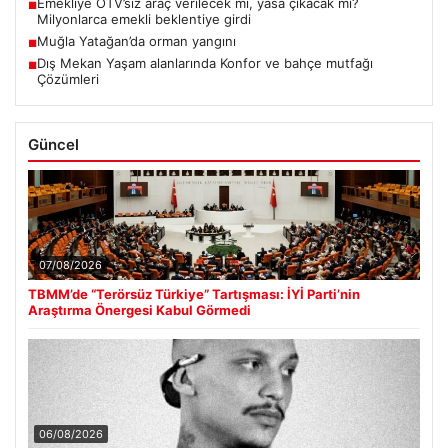
Emekliye ÖTV’siz araç verilecek mi, yasa çıkacak mı?
■
Milyonlarca emekli beklentiye girdi
Muğla Yatağan’da orman yangını
■
Dış Mekan Yaşam alanlarında Konfor ve bahçe mutfağı
■
Çözümleri
Güncel
07/08/2026
TBMM’de “Terörsüz Türkiye” Tartışması: İYİ Parti’nin
Araştırma Önergesi Kabul Görmedi
06/08/2026