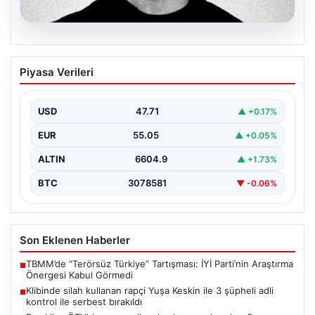
06.08.2026
Klibinde silah kullanan rapçi Yuşa
Piyasa Verileri
Keskin ile 3 şüpheli adli kontrol ile
serbest bırakıldı
USD
47.71
▲ +0.17%
EUR
55.05
▲ +0.05%
ALTIN
6604.9
▲ +1.73%
BTC
3078581
▼ -0.06%
Son Eklenen Haberler
TBMM’de “Terörsüz Türkiye” Tartışması: İYİ Parti’nin Araştırma
■
Önergesi Kabul Görmedi
Klibinde silah kullanan rapçi Yuşa Keskin ile 3 şüpheli adli
■
kontrol ile serbest bırakıldı