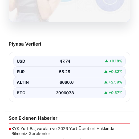
08.08.2026
Kelebek sohbet platformu İle Dijital
Piyasa Verileri
İletişimin Güvenli Adresi Ve Chat
Deneyimi
USD
47.74
▲ +0.18%
İnternet çağında insanların güvenli bir biçimde bağlantı
kurması ciddi bir önem ifade etmektedir. Günümüzde…
EUR
55.25
▲ +0.32%
ALTIN
6660.6
▲ +2.59%
BTC
3096078
▲ +0.57%
Son Eklenen Haberler
KYK Yurt Başvuruları ve 2026 Yurt Ücretleri Hakkında
■
Bilmeniz Gerekenler