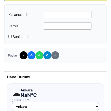
Kullanıcı adı:
Parola:
Beni hatırla
Paylaş:
Hava Durumu
☁
Ankara
NaN°C
ŞEHIR SEÇ