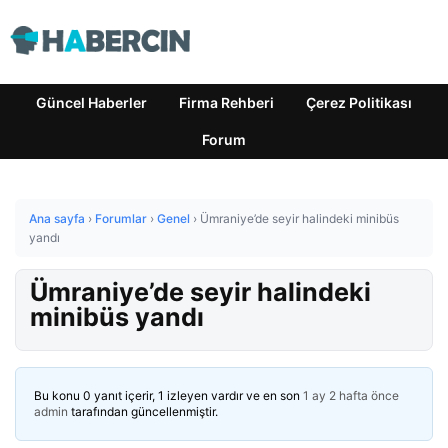
Güncel Haberler
Firma Rehberi
Çerez Politikası
Forum
Ana sayfa
›
Forumlar
›
Genel
›
Ümraniye’de seyir halindeki minibüs
yandı
Ümraniye’de seyir halindeki
minibüs yandı
Bu konu 0 yanıt içerir, 1 izleyen vardır ve en son
1 ay 2 hafta önce
admin
tarafından güncellenmiştir.