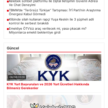
Kelebek sohbet platformu İle Dijital İletişimin Güvenli Adresi
■
Ve Chat Deneyimi
TBMM’de “Terörsüz Türkiye” Tartışması: İYİ Parti’nin Araştırma
■
Önergesi Kabul Görmedi
Klibinde silah kullanan rapçi Yuşa Keskin ile 3 şüpheli adli
■
kontrol ile serbest bırakıldı
Emekliye ÖTV’siz araç verilecek mi, yasa çıkacak mı?
■
Milyonlarca emekli beklentiye girdi
Güncel
08/08/2026
KYK Yurt Başvuruları ve 2026 Yurt Ücretleri Hakkında
Bilmeniz Gerekenler