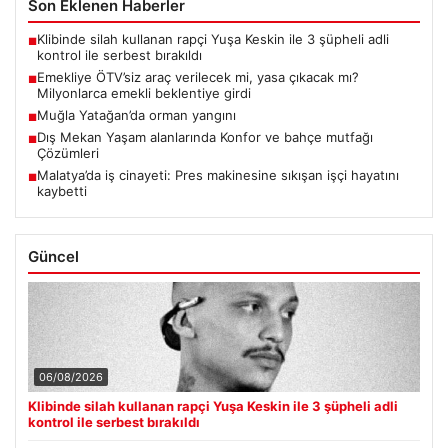
Son Eklenen Haberler
Klibinde silah kullanan rapçi Yuşa Keskin ile 3 şüpheli adli
■
kontrol ile serbest bırakıldı
Emekliye ÖTV’siz araç verilecek mi, yasa çıkacak mı?
■
Milyonlarca emekli beklentiye girdi
Muğla Yatağan’da orman yangını
■
Dış Mekan Yaşam alanlarında Konfor ve bahçe mutfağı
■
Çözümleri
Malatya’da iş cinayeti: Pres makinesine sıkışan işçi hayatını
■
kaybetti
Güncel
06/08/2026
Klibinde silah kullanan rapçi Yuşa Keskin ile 3 şüpheli adli
kontrol ile serbest bırakıldı