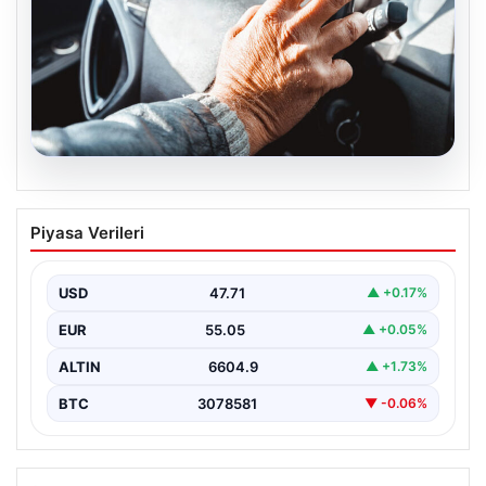
05.08.2026
Emekliye ÖTV’siz araç verilecek mi,
Piyasa Verileri
yasa çıkacak mı? Milyonlarca emekli
beklentiye girdi
USD
47.71
▲ +0.17%
EUR
55.05
▲ +0.05%
ALTIN
6604.9
▲ +1.73%
BTC
3078581
▼ -0.06%