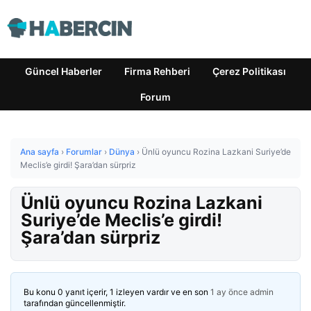
Güncel Haberler
Firma Rehberi
Çerez Politikası
Forum
Ana sayfa
›
Forumlar
›
Dünya
›
Ünlü oyuncu Rozina Lazkani Suriye’de
Meclis’e girdi! Şara’dan sürpriz
Ünlü oyuncu Rozina Lazkani
Suriye’de Meclis’e girdi!
Şara’dan sürpriz
Bu konu 0 yanıt içerir, 1 izleyen vardır ve en son
1 ay önce
admin
tarafından güncellenmiştir.