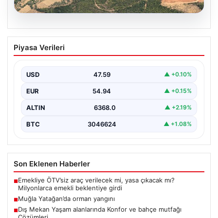
05.08.2026
Muğla Yatağan’da orman yangını
Piyasa Verileri
USD
47.59
▲ +0.10%
EUR
54.94
▲ +0.15%
ALTIN
6368.0
▲ +2.19%
BTC
3046624
▲ +1.08%
Son Eklenen Haberler
Emekliye ÖTV’siz araç verilecek mi, yasa çıkacak mı?
■
Milyonlarca emekli beklentiye girdi
Muğla Yatağan’da orman yangını
■
Dış Mekan Yaşam alanlarında Konfor ve bahçe mutfağı
■
Çözümleri