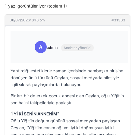
1 yazı görüntüleniyor (toplam 1)
08/07/2026: 8:18 pm
#31333
A
admin
Anahtar yönetici
Yaptırdığı estetiklerle zaman içerisinde bambaşka birisine
dönüşen ünlü türkücü Ceylan, sosyal medyada ailesiyle
ilgili sık sık paylaşımlarda bulunuyor.
Bir kız bir de erkek çocuk annesi olan Ceylan, oğlu Yiğit’in
son halini takipçileriyle paylaştı.
“İYİ Kİ SENİN ANNENİM”
Oğlu Yiğit’in doğum gününü sosyal medyadan paylaşan
Ceylan, “Yiğit’im canım oğlum, iyi ki doğmuşsun iyi ki
senin annen, ben olmuşum. Nice mutlu yıllarımız olsun.