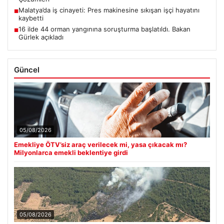
Malatya’da iş cinayeti: Pres makinesine sıkışan işçi hayatını
■
kaybetti
16 ilde 44 orman yangınına soruşturma başlatıldı. Bakan
■
Gürlek açıkladı
Güncel
05/08/2026
Emekliye ÖTV’siz araç verilecek mi, yasa çıkacak mı?
Milyonlarca emekli beklentiye girdi
05/08/2026