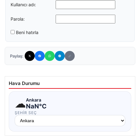
Kullanıcı adı:
Parola:
Beni hatırla
Paylaş:
Hava Durumu
☁
Ankara
NaN°C
ŞEHIR SEÇ