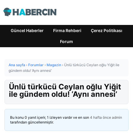
Güncel Haberler
Firma Rehberi
Çerez Politikası
Forum
Ana sayfa
›
Forumlar
›
Magazin
›
Ünlü türkücü Ceylan oğlu Yiğit ile
gündem oldu! ‘Aynı annesi’
Ünlü türkücü Ceylan oğlu Yiğit
ile gündem oldu! ‘Aynı annesi’
Bu konu 0 yanıt içerir, 1 izleyen vardır ve en son
4 hafta önce
admin
tarafından güncellenmiştir.