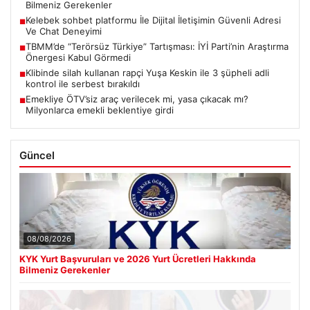
Bilmeniz Gerekenler
Kelebek sohbet platformu İle Dijital İletişimin Güvenli Adresi
■
Ve Chat Deneyimi
TBMM’de “Terörsüz Türkiye” Tartışması: İYİ Parti’nin Araştırma
■
Önergesi Kabul Görmedi
Klibinde silah kullanan rapçi Yuşa Keskin ile 3 şüpheli adli
■
kontrol ile serbest bırakıldı
Emekliye ÖTV’siz araç verilecek mi, yasa çıkacak mı?
■
Milyonlarca emekli beklentiye girdi
Güncel
08/08/2026
KYK Yurt Başvuruları ve 2026 Yurt Ücretleri Hakkında
Bilmeniz Gerekenler