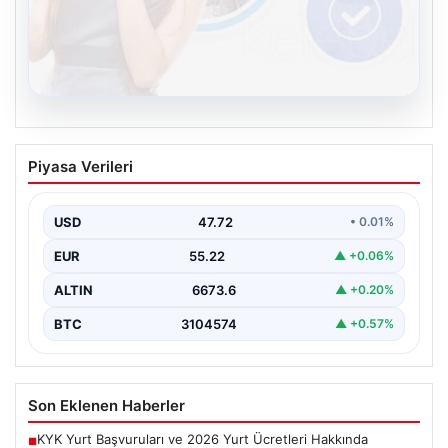
08.08.2026
Kelebek sohbet platformu İle Dijital
Piyasa Verileri
İletişimin Güvenli Adresi Ve Chat
Deneyimi
USD
47.72
• 0.01%
İnternet çağında insanların güvenli bir biçimde bağlantı
kurması ciddi bir önem ifade etmektedir. Günümüzde…
EUR
55.22
▲ +0.06%
ALTIN
6673.6
▲ +0.20%
BTC
3104574
▲ +0.57%
Son Eklenen Haberler
KYK Yurt Başvuruları ve 2026 Yurt Ücretleri Hakkında
■