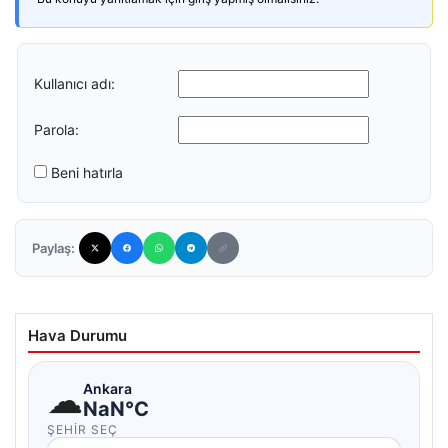
Kullanıcı adı:
Parola:
Beni hatırla
Paylaş:
Hava Durumu
☁
Ankara
NaN°C
ŞEHIR SEÇ