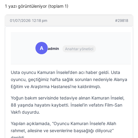
1 yazı görüntüleniyor (toplam 1)
01/07/2026: 12:18 pm
#29818
A
admin
Anahtar yönetici
Usta oyuncu Kamuran İnselel’den acı haber geldi. Usta
oyuncu, geçtiğimiz hafta sağlık sorunları nedeniyle Alanya
Eğitim ve Araştırma Hastanesi’ne kaldırılmıştı.
Yoğun bakım servisinde tedaviye alınan Kamuran İnselel,
88 yaşında hayatını kaybetti. İnselel’in vefatını Film-San
Vakfı duyurdu.
Yapılan açıklamada, “Oyuncu Kamuran İnselel’e Allah
rahmet, ailesine ve sevenlerine başsağlığı diliyoruz”
denildi.