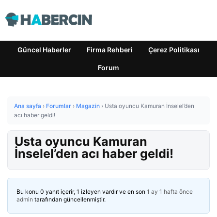
Güncel Haberler
Firma Rehberi
Çerez Politikası
Forum
Ana sayfa
›
Forumlar
›
Magazin
›
Usta oyuncu Kamuran İnselel’den
acı haber geldi!
Usta oyuncu Kamuran
İnselel’den acı haber geldi!
Bu konu 0 yanıt içerir, 1 izleyen vardır ve en son
1 ay 1 hafta önce
admin
tarafından güncellenmiştir.