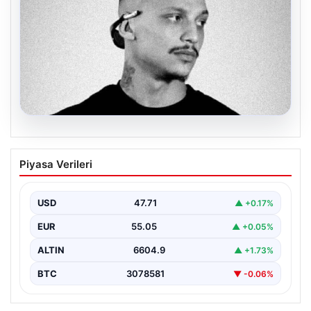
06.08.2026
Klibinde silah kullanan rapçi Yuşa
Piyasa Verileri
Keskin ile 3 şüpheli adli kontrol ile
serbest bırakıldı
USD
47.71
▲ +0.17%
EUR
55.05
▲ +0.05%
ALTIN
6604.9
▲ +1.73%
BTC
3078581
▼ -0.06%