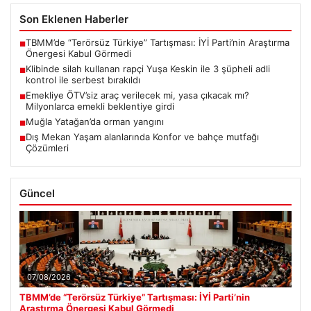
Son Eklenen Haberler
TBMM’de “Terörsüz Türkiye” Tartışması: İYİ Parti’nin Araştırma
■
Önergesi Kabul Görmedi
Klibinde silah kullanan rapçi Yuşa Keskin ile 3 şüpheli adli
■
kontrol ile serbest bırakıldı
Emekliye ÖTV’siz araç verilecek mi, yasa çıkacak mı?
■
Milyonlarca emekli beklentiye girdi
Muğla Yatağan’da orman yangını
■
Dış Mekan Yaşam alanlarında Konfor ve bahçe mutfağı
■
Çözümleri
Güncel
07/08/2026
TBMM’de “Terörsüz Türkiye” Tartışması: İYİ Parti’nin
Araştırma Önergesi Kabul Görmedi