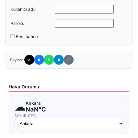
Kullanıcı adı:
Parola:
Beni hatırla
Paylaş:
Hava Durumu
☁
Ankara
NaN°C
ŞEHIR SEÇ