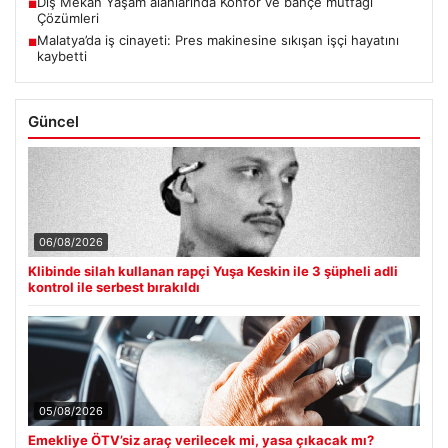
Dış Mekan Yaşam alanlarında Konfor ve bahçe mutfağı
■
Çözümleri
Malatya’da iş cinayeti: Pres makinesine sıkışan işçi hayatını
■
kaybetti
Güncel
06/08/2026
Klibinde silah kullanan rapçi Yuşa Keskin ile 3 şüpheli adli
kontrol ile serbest bırakıldı
05/08/2026
Emekliye ÖTV’siz araç verilecek mi, yasa çıkacak mı?