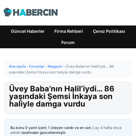
Güncel Haberler
Firma Rehberi
Çerez Politikası
Forum
Ana sayfa
›
Forumlar
›
Magazin
›
Üvey Baba’nın Halil’iydi… 86
yaşındaki Şemsi İnkaya son haliyle damga vurdu
Üvey Baba’nın Halil’iydi… 86
yaşındaki Şemsi İnkaya son
haliyle damga vurdu
Bu konu 0 yanıt içerir, 1 izleyen vardır ve en son
2 ay 4 hafta önce
admin
tarafından güncellenmiştir.