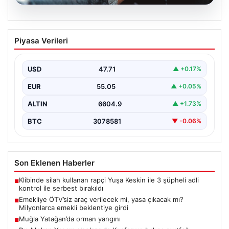
05.08.2026
Emekliye ÖTV’siz araç verilecek mi,
Piyasa Verileri
yasa çıkacak mı? Milyonlarca emekli
beklentiye girdi
USD
47.71
▲ +0.17%
EUR
55.05
▲ +0.05%
ALTIN
6604.9
▲ +1.73%
BTC
3078581
▼ -0.06%
Son Eklenen Haberler
Klibinde silah kullanan rapçi Yuşa Keskin ile 3 şüpheli adli
■
kontrol ile serbest bırakıldı
Emekliye ÖTV’siz araç verilecek mi, yasa çıkacak mı?
■
Milyonlarca emekli beklentiye girdi
Muğla Yatağan’da orman yangını
■