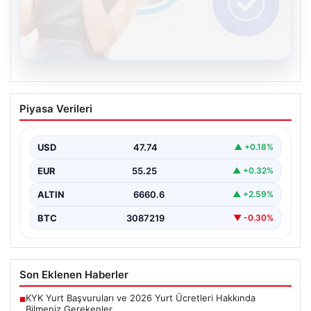
08.08.2026
Kelebek sohbet platformu İle Dijital
Piyasa Verileri
İletişimin Güvenli Adresi Ve Chat
Deneyimi
USD
47.74
▲ +0.18%
İnternet çağında insanların güvenli bir biçimde bağlantı
kurması ciddi bir önem ifade etmektedir. Günümüzde…
EUR
55.25
▲ +0.32%
ALTIN
6660.6
▲ +2.59%
BTC
3087219
▼ -0.30%
Son Eklenen Haberler
KYK Yurt Başvuruları ve 2026 Yurt Ücretleri Hakkında
■
Bilmeniz Gerekenler