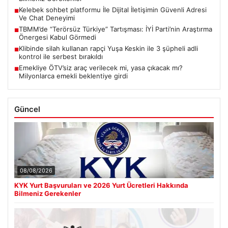
Kelebek sohbet platformu İle Dijital İletişimin Güvenli Adresi
■
Ve Chat Deneyimi
TBMM’de “Terörsüz Türkiye” Tartışması: İYİ Parti’nin Araştırma
■
Önergesi Kabul Görmedi
Klibinde silah kullanan rapçi Yuşa Keskin ile 3 şüpheli adli
■
kontrol ile serbest bırakıldı
Emekliye ÖTV’siz araç verilecek mi, yasa çıkacak mı?
■
Milyonlarca emekli beklentiye girdi
Güncel
08/08/2026
KYK Yurt Başvuruları ve 2026 Yurt Ücretleri Hakkında
Bilmeniz Gerekenler