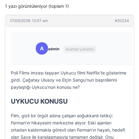
1 yazı görüntüleniyor (toplam 1)
17/05/2026: 12:07 am
#20234
A
admin
Anahtar yönetici
Poll Films imzası taşıyan Uykucu filmi Netflix’te gösterime
girdi. Çağatay Ulusoy ve Elçin Sangu’nun başrollerini
paylaştığı Uykucu’nun konusu ne?
UYKUCU KONUSU
Film, gizli bir örgüt adına çalışan soğukkanlı tetikçi
Ferman’ın hikayesini merkezine alıyor. Eski ajanları
ortadan kaldırmakla görevli olan Ferman’ın hayatı, hedefi
olan Saye ile karşılaşmasıyla tamamen değişir. Onu