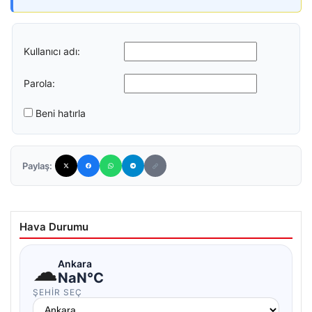
Kullanıcı adı:
Parola:
Beni hatırla
Paylaş:
Hava Durumu
☁
Ankara
NaN°C
ŞEHIR SEÇ