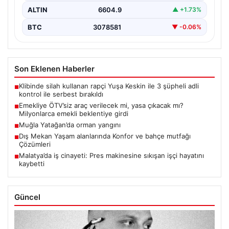
ALTIN
6604.9
▲ +1.73%
BTC
3078581
▼ -0.06%
Son Eklenen Haberler
Klibinde silah kullanan rapçi Yuşa Keskin ile 3 şüpheli adli
■
kontrol ile serbest bırakıldı
Emekliye ÖTV’siz araç verilecek mi, yasa çıkacak mı?
■
Milyonlarca emekli beklentiye girdi
Muğla Yatağan’da orman yangını
■
Dış Mekan Yaşam alanlarında Konfor ve bahçe mutfağı
■
Çözümleri
Malatya’da iş cinayeti: Pres makinesine sıkışan işçi hayatını
■
kaybetti
Güncel