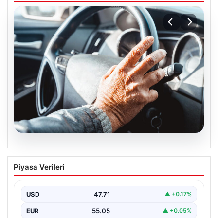
05.08.2026
Emekliye ÖTV’siz araç verilecek mi,
Piyasa Verileri
yasa çıkacak mı? Milyonlarca emekli
beklentiye girdi
USD
47.71
▲ +0.17%
EUR
55.05
▲ +0.05%