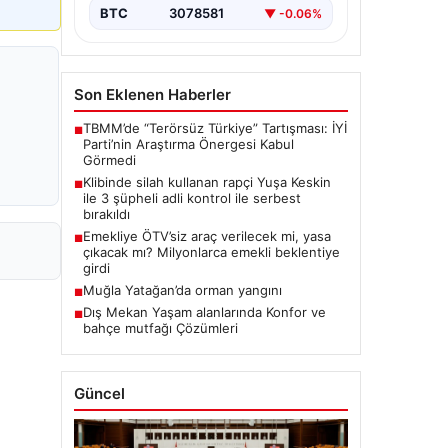
BTC
3078581
▼ -0.06%
Son Eklenen Haberler
TBMM’de “Terörsüz Türkiye” Tartışması: İYİ
■
Parti’nin Araştırma Önergesi Kabul
Görmedi
Klibinde silah kullanan rapçi Yuşa Keskin
■
ile 3 şüpheli adli kontrol ile serbest
bırakıldı
Emekliye ÖTV’siz araç verilecek mi, yasa
■
çıkacak mı? Milyonlarca emekli beklentiye
girdi
Muğla Yatağan’da orman yangını
■
Dış Mekan Yaşam alanlarında Konfor ve
■
bahçe mutfağı Çözümleri
Güncel