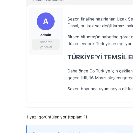
Sezon finaline hazırlanan Uzak Şeh
A
Ünsal, bu kez set değil kırmızı halı 
admin
Birsen Altuntaş’ın haberine göre; 
Anahtar
düzenlenecek Türkiye resepsiyon
yönetici
TÜRKİYE’Yİ TEMSİL 
Daha önce Go Türkiye için çekilen 
geçen ikili, 16 Mayıs akşamı gerçe
Sezon boyunca uyumlarıyla dikkat
1 yazı görüntüleniyor (toplam 1)