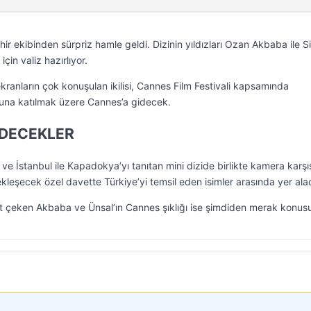
ir ekibinden sürpriz hamle geldi. Dizinin yıldızları Ozan Akbaba ile 
için valiz hazırlıyor.
ekranların çok konuşulan ikilisi, Cannes Film Festivali kapsamında
una katılmak üzere Cannes’a gidecek.
EDECEKLER
ve İstanbul ile Kapadokya’yı tanıtan mini dizide birlikte kamera karşı
kleşecek özel davette Türkiye’yi temsil eden isimler arasında yer ala
 çeken Akbaba ve Ünsal’ın Cannes şıklığı ise şimdiden merak konusu