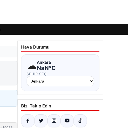
m
Hava Durumu
☁
Ankara
NaN°C
ŞEHIR SEÇ
Bizi Takip Edin
#19056