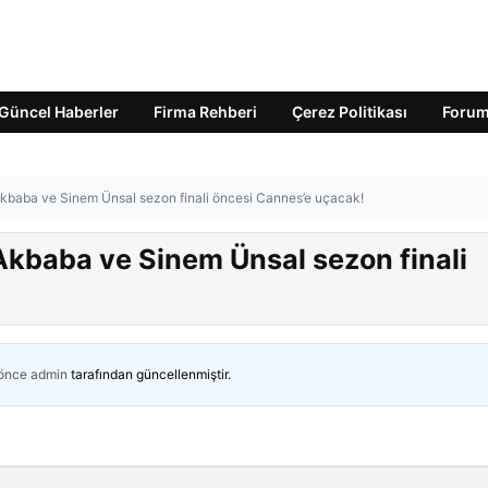
Güncel Haberler
Firma Rehberi
Çerez Politikası
Foru
Akbaba ve Sinem Ünsal sezon finali öncesi Cannes’e uçacak!
Akbaba ve Sinem Ünsal sezon finali
 önce
admin
tarafından güncellenmiştir.