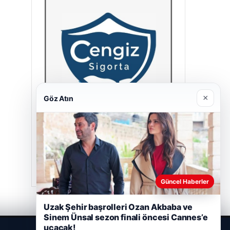
×
Göz Atın
Cengiz Sigorta
23/06/2026
Güncel Haberler
Uzak Şehir başrolleri Ozan Akbaba ve
Sinem Ünsal sezon finali öncesi Cannes’e
uçacak!