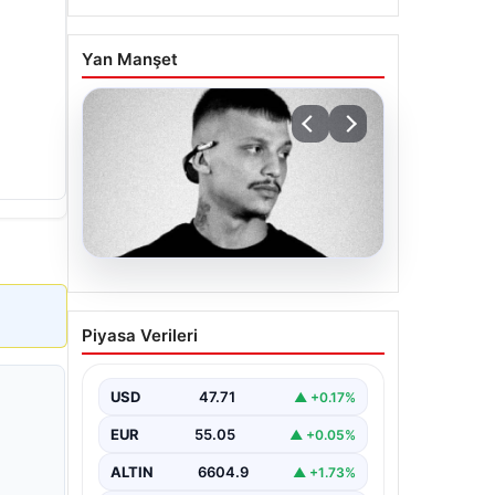
Yan Manşet
06.08.2026
Klibinde silah kullanan
Piyasa Verileri
rapçi Yuşa Keskin ile 3
şüpheli adli kontrol ile
serbest bırakıldı
USD
47.71
▲ +0.17%
EUR
55.05
▲ +0.05%
ALTIN
6604.9
▲ +1.73%