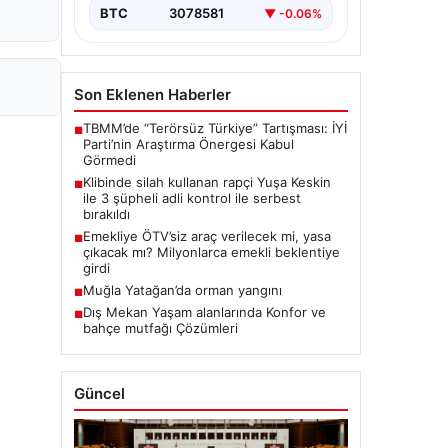
BTC
3078581
▼ -0.06%
Son Eklenen Haberler
TBMM’de “Terörsüz Türkiye” Tartışması: İYİ
■
Parti’nin Araştırma Önergesi Kabul
Görmedi
Klibinde silah kullanan rapçi Yuşa Keskin
■
ile 3 şüpheli adli kontrol ile serbest
bırakıldı
Emekliye ÖTV’siz araç verilecek mi, yasa
■
çıkacak mı? Milyonlarca emekli beklentiye
girdi
Muğla Yatağan’da orman yangını
■
Dış Mekan Yaşam alanlarında Konfor ve
■
bahçe mutfağı Çözümleri
Güncel