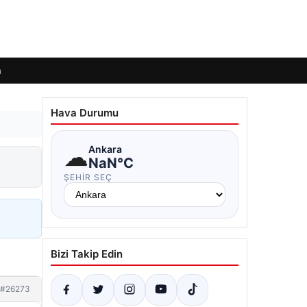
m
Hava Durumu
☁
Ankara
NaN°C
ŞEHIR SEÇ
Bizi Takip Edin
#26273