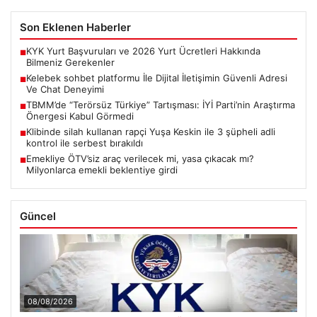
Son Eklenen Haberler
KYK Yurt Başvuruları ve 2026 Yurt Ücretleri Hakkında
■
Bilmeniz Gerekenler
Kelebek sohbet platformu İle Dijital İletişimin Güvenli Adresi
■
Ve Chat Deneyimi
TBMM’de “Terörsüz Türkiye” Tartışması: İYİ Parti’nin Araştırma
■
Önergesi Kabul Görmedi
Klibinde silah kullanan rapçi Yuşa Keskin ile 3 şüpheli adli
■
kontrol ile serbest bırakıldı
Emekliye ÖTV’siz araç verilecek mi, yasa çıkacak mı?
■
Milyonlarca emekli beklentiye girdi
Güncel
08/08/2026