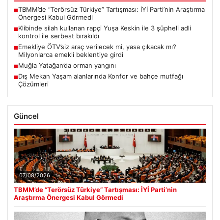
TBMM’de “Terörsüz Türkiye” Tartışması: İYİ Parti’nin Araştırma
■
Önergesi Kabul Görmedi
Klibinde silah kullanan rapçi Yuşa Keskin ile 3 şüpheli adli
■
kontrol ile serbest bırakıldı
Emekliye ÖTV’siz araç verilecek mi, yasa çıkacak mı?
■
Milyonlarca emekli beklentiye girdi
Muğla Yatağan’da orman yangını
■
Dış Mekan Yaşam alanlarında Konfor ve bahçe mutfağı
■
Çözümleri
Güncel
07/08/2026
TBMM’de “Terörsüz Türkiye” Tartışması: İYİ Parti’nin
Araştırma Önergesi Kabul Görmedi