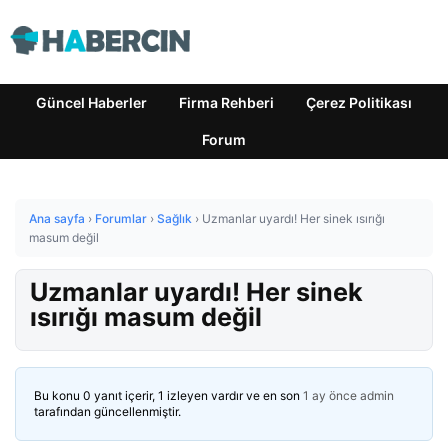
Güncel Haberler
Firma Rehberi
Çerez Politikası
Forum
Ana sayfa
›
Forumlar
›
Sağlık
›
Uzmanlar uyardı! Her sinek ısırığı
masum değil
Uzmanlar uyardı! Her sinek
ısırığı masum değil
Bu konu 0 yanıt içerir, 1 izleyen vardır ve en son
1 ay önce
admin
tarafından güncellenmiştir.