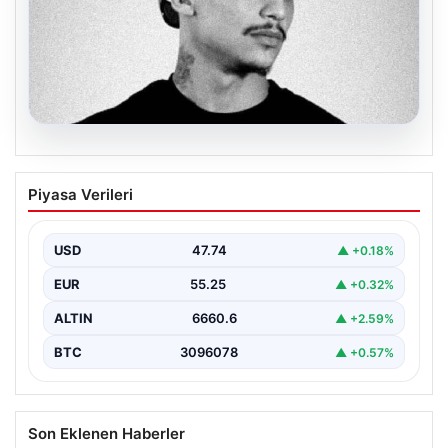
06.08.2026
Klibinde silah kullanan rapçi Yuşa
Piyasa Verileri
Keskin ile 3 şüpheli adli kontrol ile
serbest bırakıldı
USD
47.74
▲ +0.18%
EUR
55.25
▲ +0.32%
ALTIN
6660.6
▲ +2.59%
BTC
3096078
▲ +0.57%
Son Eklenen Haberler