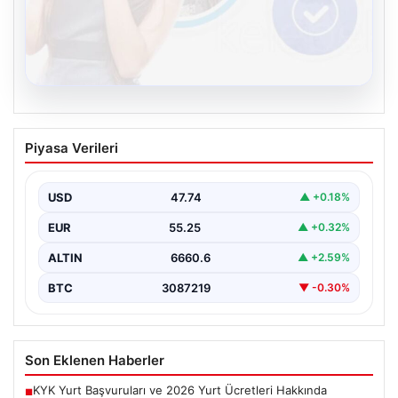
08.08.2026
Kelebek sohbet platformu İle Dijital
Piyasa Verileri
İletişimin Güvenli Adresi Ve Chat
Deneyimi
USD
47.74
▲ +0.18%
İnternet çağında insanların güvenli bir biçimde bağlantı
kurması ciddi bir önem ifade etmektedir. Günümüzde…
EUR
55.25
▲ +0.32%
ALTIN
6660.6
▲ +2.59%
BTC
3087219
▼ -0.30%
Son Eklenen Haberler
KYK Yurt Başvuruları ve 2026 Yurt Ücretleri Hakkında
■