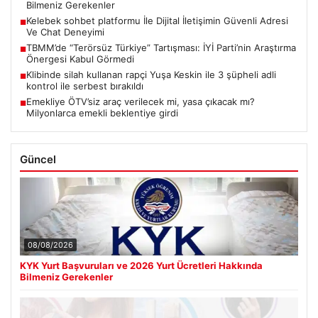
Bilmeniz Gerekenler
Kelebek sohbet platformu İle Dijital İletişimin Güvenli Adresi
■
Ve Chat Deneyimi
TBMM’de “Terörsüz Türkiye” Tartışması: İYİ Parti’nin Araştırma
■
Önergesi Kabul Görmedi
Klibinde silah kullanan rapçi Yuşa Keskin ile 3 şüpheli adli
■
kontrol ile serbest bırakıldı
Emekliye ÖTV’siz araç verilecek mi, yasa çıkacak mı?
■
Milyonlarca emekli beklentiye girdi
Güncel
08/08/2026
KYK Yurt Başvuruları ve 2026 Yurt Ücretleri Hakkında
Bilmeniz Gerekenler