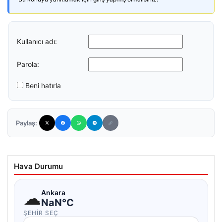
Kullanıcı adı:
Parola:
Beni hatırla
Paylaş:
Hava Durumu
☁
Ankara
NaN°C
ŞEHIR SEÇ