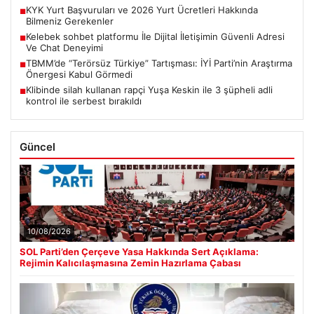
KYK Yurt Başvuruları ve 2026 Yurt Ücretleri Hakkında
■
Bilmeniz Gerekenler
Kelebek sohbet platformu İle Dijital İletişimin Güvenli Adresi
■
Ve Chat Deneyimi
TBMM’de “Terörsüz Türkiye” Tartışması: İYİ Parti’nin Araştırma
■
Önergesi Kabul Görmedi
Klibinde silah kullanan rapçi Yuşa Keskin ile 3 şüpheli adli
■
kontrol ile serbest bırakıldı
Güncel
10/08/2026
SOL Parti’den Çerçeve Yasa Hakkında Sert Açıklama:
Rejimin Kalıcılaşmasına Zemin Hazırlama Çabası