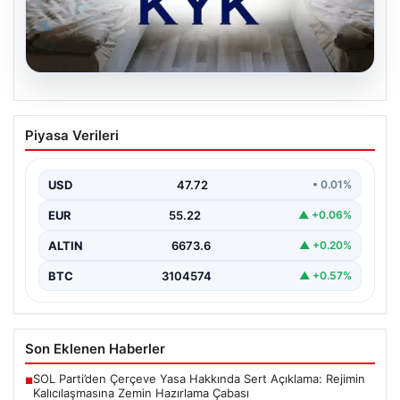
08.08.2026
KYK Yurt Başvuruları ve 2026 Yurt
Piyasa Verileri
Ücretleri Hakkında Bilmeniz Gerekenler
Üniversite tercih sonuçlarının açıklanmasının ardından
adaylar ve öğrenciler için yeni bir döneme giriş
USD
47.72
• 0.01%
yapılmış…
EUR
55.22
▲ +0.06%
ALTIN
6673.6
▲ +0.20%
BTC
3104574
▲ +0.57%
Son Eklenen Haberler
SOL Parti’den Çerçeve Yasa Hakkında Sert Açıklama: Rejimin
■
Kalıcılaşmasına Zemin Hazırlama Çabası