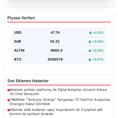
07.08.2026
TBMM’de “Terörsüz Türkiye”
Piyasa Verileri
Tartışması: İYİ Parti’nin Araştırma
Önergesi Kabul Görmedi
USD
47.74
▲ +0.18%
Türkiye Büyük Millet Meclisi Genel Kurulu'nda, İYİ Parti
tarafından sunulan ve AKP dönemindeki terörle…
EUR
55.25
▲ +0.32%
ALTIN
6660.6
▲ +2.59%
BTC
3096078
▲ +0.57%
Son Eklenen Haberler
Kelebek sohbet platformu İle Dijital İletişimin Güvenli Adresi
■
Ve Chat Deneyimi
TBMM’de “Terörsüz Türkiye” Tartışması: İYİ Parti’nin Araştırma
■
Önergesi Kabul Görmedi
Klibinde silah kullanan rapçi Yuşa Keskin ile 3 şüpheli adli
■
kontrol ile serbest bırakıldı