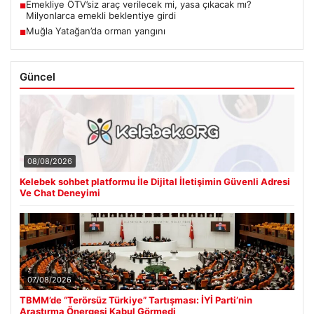
Emekliye ÖTV’siz araç verilecek mi, yasa çıkacak mı?
■
Milyonlarca emekli beklentiye girdi
Muğla Yatağan’da orman yangını
■
Güncel
08/08/2026
Kelebek sohbet platformu İle Dijital İletişimin Güvenli Adresi
Ve Chat Deneyimi
07/08/2026
TBMM’de “Terörsüz Türkiye” Tartışması: İYİ Parti’nin
Araştırma Önergesi Kabul Görmedi