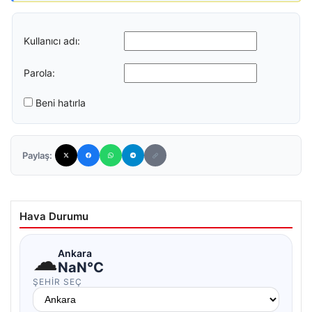
Kullanıcı adı:
Parola:
Beni hatırla
Paylaş:
Hava Durumu
☁
Ankara
NaN°C
ŞEHIR SEÇ