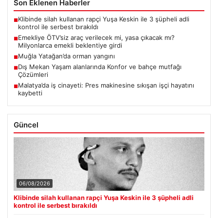
Son Eklenen Haberler
Klibinde silah kullanan rapçi Yuşa Keskin ile 3 şüpheli adli
■
kontrol ile serbest bırakıldı
Emekliye ÖTV’siz araç verilecek mi, yasa çıkacak mı?
■
Milyonlarca emekli beklentiye girdi
Muğla Yatağan’da orman yangını
■
Dış Mekan Yaşam alanlarında Konfor ve bahçe mutfağı
■
Çözümleri
Malatya’da iş cinayeti: Pres makinesine sıkışan işçi hayatını
■
kaybetti
Güncel
06/08/2026
Klibinde silah kullanan rapçi Yuşa Keskin ile 3 şüpheli adli
kontrol ile serbest bırakıldı