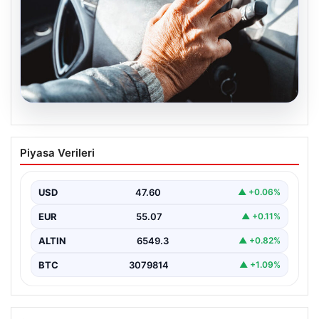
05.08.2026
Emekliye ÖTV’siz araç verilecek mi,
Piyasa Verileri
yasa çıkacak mı? Milyonlarca emekli
beklentiye girdi
USD
47.60
▲ +0.06%
EUR
55.07
▲ +0.11%
ALTIN
6549.3
▲ +0.82%
BTC
3079814
▲ +1.09%