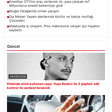
Emekliye ÖTV’siz araç verilecek mi, yasa çıkacak mı?
■
Milyonlarca emekli beklentiye girdi
Muğla Yatağan’da orman yangını
■
Dış Mekan Yaşam alanlarında Konfor ve bahçe mutfağı
■
Çözümleri
Malatya’da iş cinayeti: Pres makinesine sıkışan işçi hayatını
■
kaybetti
Güncel
06/08/2026
Klibinde silah kullanan rapçi Yuşa Keskin ile 3 şüpheli adli
kontrol ile serbest bırakıldı