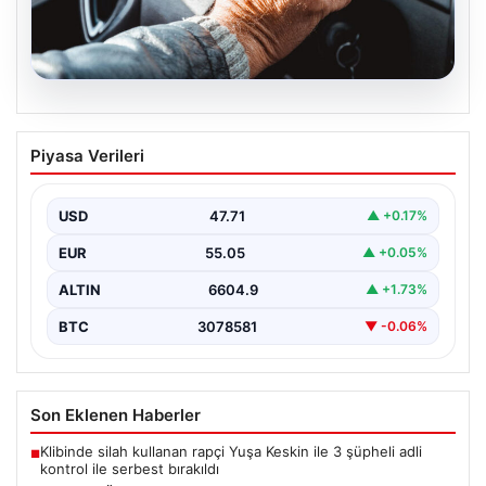
05.08.2026
Emekliye ÖTV’siz araç verilecek mi,
Piyasa Verileri
yasa çıkacak mı? Milyonlarca emekli
beklentiye girdi
USD
47.71
▲ +0.17%
EUR
55.05
▲ +0.05%
ALTIN
6604.9
▲ +1.73%
BTC
3078581
▼ -0.06%
Son Eklenen Haberler
Klibinde silah kullanan rapçi Yuşa Keskin ile 3 şüpheli adli
■
kontrol ile serbest bırakıldı