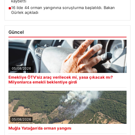
kaybetti
16 ilde 44 orman yangınına soruşturma başlatıldı. Bakan
■
Gürlek açıkladı
Güncel
05/08/2026
Emekliye ÖTV’siz araç verilecek mi, yasa çıkacak mı?
Milyonlarca emekli beklentiye girdi
05/08/2026
Muğla Yatağan’da orman yangını