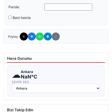
Parola:
Beni hatırla
Paylaş:
Hava Durumu
☁
Ankara
NaN°C
ŞEHIR SEÇ
Bizi Takip Edin