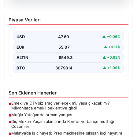
05.08.2026
Muğla Yatağan’da orman yangını
Piyasa Verileri
USD
47.60
▲ +0.06%
EUR
55.07
▲ +0.11%
ALTIN
6549.3
▲ +0.82%
BTC
3079814
▲ +1.09%
Son Eklenen Haberler
Emekliye ÖTV’siz araç verilecek mi, yasa çıkacak mı?
■
Milyonlarca emekli beklentiye girdi
Muğla Yatağan’da orman yangını
■
Dış Mekan Yaşam alanlarında Konfor ve bahçe mutfağı
■
Çözümleri
Malatya’da iş cinayeti: Pres makinesine sıkışan işçi hayatını
■