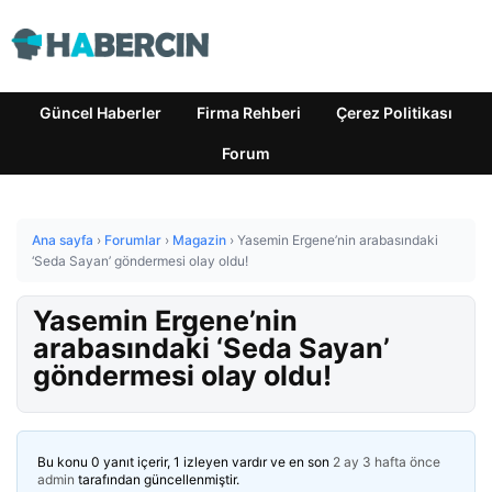
Güncel Haberler
Firma Rehberi
Çerez Politikası
Forum
Ana sayfa
›
Forumlar
›
Magazin
›
Yasemin Ergene’nin arabasındaki
‘Seda Sayan’ göndermesi olay oldu!
Yasemin Ergene’nin
arabasındaki ‘Seda Sayan’
göndermesi olay oldu!
Bu konu 0 yanıt içerir, 1 izleyen vardır ve en son
2 ay 3 hafta önce
admin
tarafından güncellenmiştir.