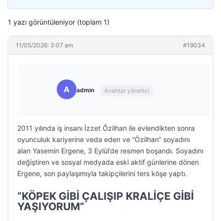
1 yazı görüntüleniyor (toplam 1)
11/05/2026: 3:07 am
#19034
A
admin
Anahtar yönetici
2011 yılında iş insanı İzzet Özilhan ile evlendikten sonra
oyunculuk kariyerine veda eden ve “Özilhan” soyadını
alan Yasemin Ergene, 3 Eylül’de resmen boşandı. Soyadını
değiştiren ve sosyal medyada eski aktif günlerine dönen
Ergene, son paylaşımıyla takipçilerini ters köşe yaptı.
“KÖPEK GİBİ ÇALIŞIP KRALİÇE GİBİ
YAŞIYORUM”