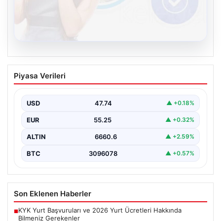
08.08.2026
Kelebek sohbet platformu İle Dijital
Piyasa Verileri
İletişimin Güvenli Adresi Ve Chat
Deneyimi
USD
47.74
▲ +0.18%
İnternet çağında insanların güvenli bir biçimde bağlantı
kurması ciddi bir önem ifade etmektedir. Günümüzde…
EUR
55.25
▲ +0.32%
ALTIN
6660.6
▲ +2.59%
BTC
3096078
▲ +0.57%
Son Eklenen Haberler
KYK Yurt Başvuruları ve 2026 Yurt Ücretleri Hakkında
■
Bilmeniz Gerekenler