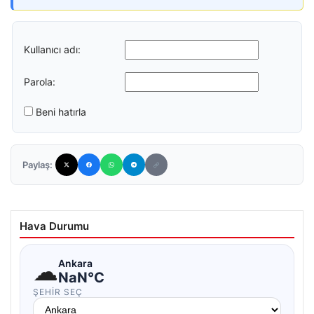
Kullanıcı adı:
Parola:
Beni hatırla
Paylaş:
Hava Durumu
☁
Ankara
NaN°C
ŞEHIR SEÇ