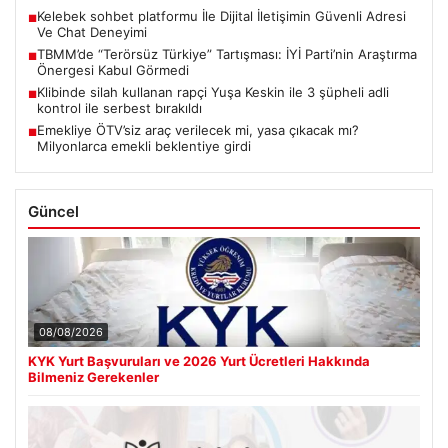
Kelebek sohbet platformu İle Dijital İletişimin Güvenli Adresi
■
Ve Chat Deneyimi
TBMM’de “Terörsüz Türkiye” Tartışması: İYİ Parti’nin Araştırma
■
Önergesi Kabul Görmedi
Klibinde silah kullanan rapçi Yuşa Keskin ile 3 şüpheli adli
■
kontrol ile serbest bırakıldı
Emekliye ÖTV’siz araç verilecek mi, yasa çıkacak mı?
■
Milyonlarca emekli beklentiye girdi
Güncel
08/08/2026
KYK Yurt Başvuruları ve 2026 Yurt Ücretleri Hakkında
Bilmeniz Gerekenler