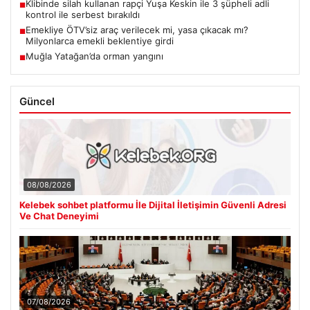
Klibinde silah kullanan rapçi Yuşa Keskin ile 3 şüpheli adli
■
kontrol ile serbest bırakıldı
Emekliye ÖTV’siz araç verilecek mi, yasa çıkacak mı?
■
Milyonlarca emekli beklentiye girdi
Muğla Yatağan’da orman yangını
■
Güncel
08/08/2026
Kelebek sohbet platformu İle Dijital İletişimin Güvenli Adresi
Ve Chat Deneyimi
07/08/2026