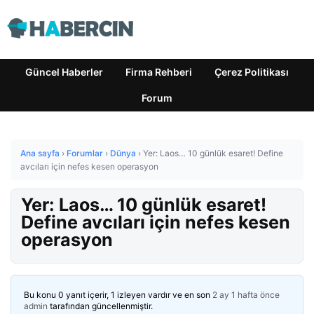
Güncel Haberler
Firma Rehberi
Çerez Politikası
Forum
Ana sayfa
›
Forumlar
›
Dünya
›
Yer: Laos… 10 günlük esaret! Define
avcıları için nefes kesen operasyon
Yer: Laos… 10 günlük esaret!
Define avcıları için nefes kesen
operasyon
Bu konu 0 yanıt içerir, 1 izleyen vardır ve en son
2 ay 1 hafta önce
admin
tarafından güncellenmiştir.