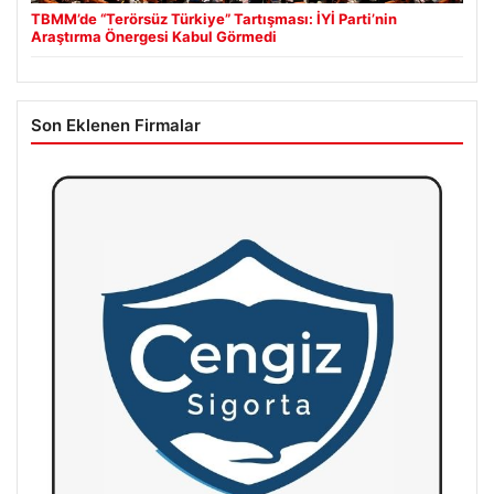
TBMM’de “Terörsüz Türkiye” Tartışması: İYİ Parti’nin
Araştırma Önergesi Kabul Görmedi
Son Eklenen Firmalar