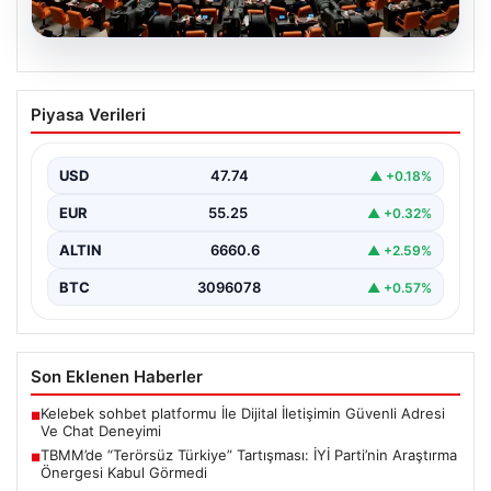
07.08.2026
TBMM’de “Terörsüz Türkiye”
Piyasa Verileri
Tartışması: İYİ Parti’nin Araştırma
Önergesi Kabul Görmedi
USD
47.74
▲ +0.18%
Türkiye Büyük Millet Meclisi Genel Kurulu'nda, İYİ Parti
tarafından sunulan ve AKP dönemindeki terörle…
EUR
55.25
▲ +0.32%
ALTIN
6660.6
▲ +2.59%
BTC
3096078
▲ +0.57%
Son Eklenen Haberler
Kelebek sohbet platformu İle Dijital İletişimin Güvenli Adresi
■
Ve Chat Deneyimi
TBMM’de “Terörsüz Türkiye” Tartışması: İYİ Parti’nin Araştırma
■
Önergesi Kabul Görmedi