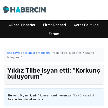
Güncel Haberler
Firma Rehberi
Çerez Politikası
Forum
Ana sayfa
›
Forumlar
›
Magazin
›
Yıldız Tilbe isyan etti: “Korkunç
buluyorum”
Yıldız Tilbe isyan etti: “Korkunç
buluyorum”
Bu konu 0 yanıt içerir, 1 izleyen vardır ve en son
3 ay önce
admin
tarafından güncellenmiştir.