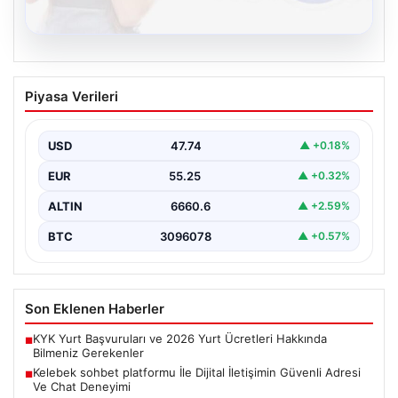
08.08.2026
Kelebek sohbet platformu İle Dijital
Piyasa Verileri
İletişimin Güvenli Adresi Ve Chat
Deneyimi
USD
47.74
▲ +0.18%
İnternet çağında insanların güvenli bir biçimde bağlantı
kurması ciddi bir önem ifade etmektedir. Günümüzde…
EUR
55.25
▲ +0.32%
ALTIN
6660.6
▲ +2.59%
BTC
3096078
▲ +0.57%
Son Eklenen Haberler
KYK Yurt Başvuruları ve 2026 Yurt Ücretleri Hakkında
■
Bilmeniz Gerekenler
Kelebek sohbet platformu İle Dijital İletişimin Güvenli Adresi
■
Ve Chat Deneyimi