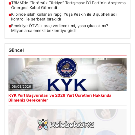
TBMM’de “Terörsüz Türkiye” Tartışması: İYİ Parti’nin Araştırma
■
Önergesi Kabul Görmedi
Klibinde silah kullanan rapçi Yuşa Keskin ile 3 şüpheli adli
■
kontrol ile serbest bırakıldı
Emekliye ÖTV’siz araç verilecek mi, yasa çıkacak mı?
■
Milyonlarca emekli beklentiye girdi
Güncel
08/08/2026
KYK Yurt Başvuruları ve 2026 Yurt Ücretleri Hakkında
Bilmeniz Gerekenler