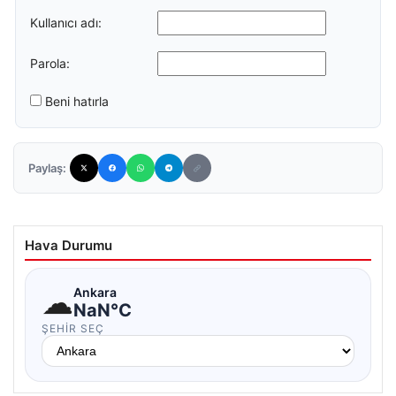
Kullanıcı adı:
Parola:
Beni hatırla
Paylaş:
Hava Durumu
☁
Ankara
NaN°C
ŞEHIR SEÇ