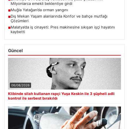
Milyonlarca emekli beklentiye girdi
Muğla Yatağan’da orman yangını
■
Dış Mekan Yaşam alanlarında Konfor ve bahçe mutfağı
■
Çözümleri
Malatya’da iş cinayeti: Pres makinesine sıkışan işçi hayatını
■
kaybetti
Güncel
06/08/2026
Klibinde silah kullanan rapçi Yuşa Keskin ile 3 şüpheli adli
kontrol ile serbest bırakıldı