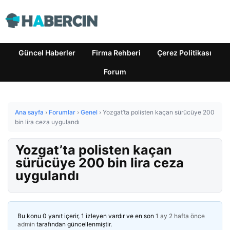
Güncel Haberler
Firma Rehberi
Çerez Politikası
Forum
Ana sayfa
›
Forumlar
›
Genel
›
Yozgat’ta polisten kaçan sürücüye 200
bin lira ceza uygulandı
Yozgat’ta polisten kaçan
sürücüye 200 bin lira ceza
uygulandı
Bu konu 0 yanıt içerir, 1 izleyen vardır ve en son
1 ay 2 hafta önce
admin
tarafından güncellenmiştir.