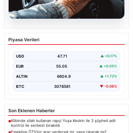
05.08.2026
Emekliye ÖTV’siz araç verilecek mi,
Piyasa Verileri
yasa çıkacak mı? Milyonlarca emekli
beklentiye girdi
USD
47.71
▲ +0.17%
EUR
55.05
▲ +0.05%
ALTIN
6604.9
▲ +1.73%
BTC
3078581
▼ -0.06%
Son Eklenen Haberler
Klibinde silah kullanan rapçi Yuşa Keskin ile 3 şüpheli adli
■
kontrol ile serbest bırakıldı
Emekliye ÖTV’siz araç verilecek mi, yasa çıkacak mı?
■