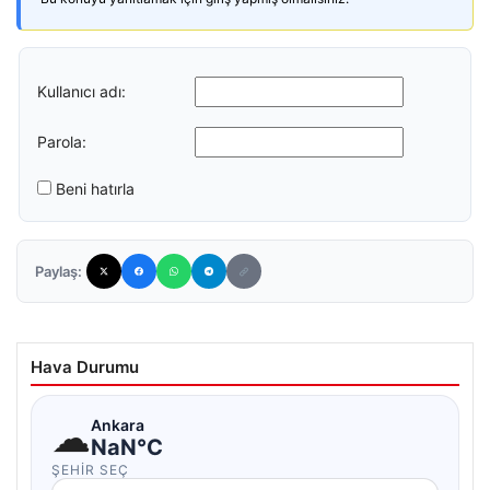
Kullanıcı adı:
Parola:
Beni hatırla
Paylaş:
Hava Durumu
☁
Ankara
NaN°C
ŞEHIR SEÇ