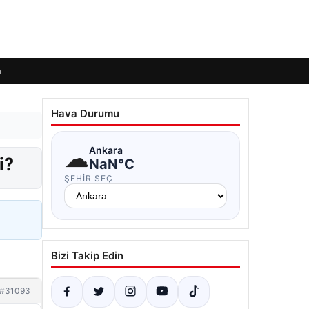
m
Hava Durumu
☁
Ankara
i?
NaN°C
ŞEHIR SEÇ
Bizi Takip Edin
#31093