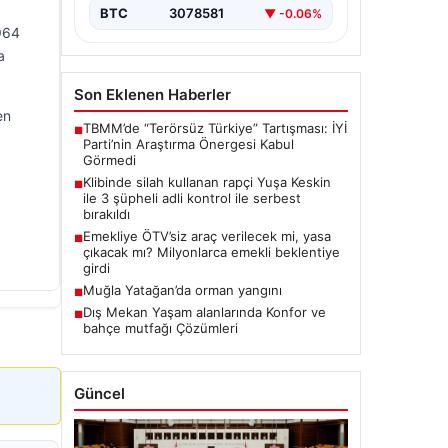
BTC
3078581
▼ -0.06%
1964
a
Son Eklenen Haberler
en
TBMM’de “Terörsüz Türkiye” Tartışması: İYİ
■
Parti’nin Araştırma Önergesi Kabul
Görmedi
Klibinde silah kullanan rapçi Yuşa Keskin
■
ile 3 şüpheli adli kontrol ile serbest
bırakıldı
Emekliye ÖTV’siz araç verilecek mi, yasa
■
çıkacak mı? Milyonlarca emekli beklentiye
girdi
Muğla Yatağan’da orman yangını
■
Dış Mekan Yaşam alanlarında Konfor ve
■
bahçe mutfağı Çözümleri
Güncel