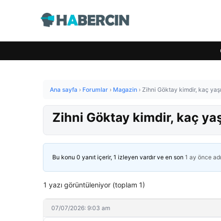
Ana sayfa
›
Forumlar
›
Magazin
›
Zihni Göktay kimdir, kaç yaş
Zihni Göktay kimdir, kaç ya
Bu konu 0 yanıt içerir, 1 izleyen vardır ve en son
1 ay önce
ad
1 yazı görüntüleniyor (toplam 1)
07/07/2026: 9:03 am