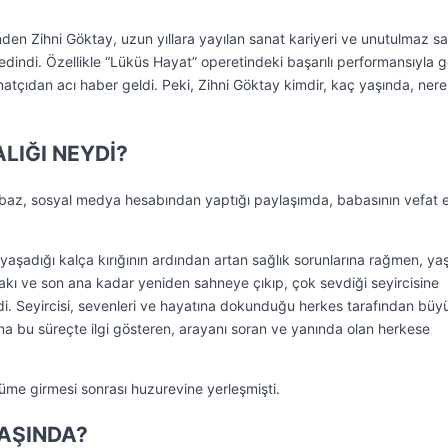
nden Zihni Göktay, uzun yıllara yayılan sanat kariyeri ve unutulmaz s
edindi. Özellikle “Lüküs Hayat” operetindeki başarılı performansıyla g
natçıdan acı haber geldi. Peki, Zihni Göktay kimdir, kaç yaşında, nerel
LIĞI NEYDİ?
baz, sosyal medya hesabından yaptığı paylaşımda, babasının vefat et
aşadığı kalça kırığının ardından artan sağlık sorunlarına rağmen, y
kı ve son ana kadar yeniden sahneye çıkıp, çok sevdiği seyircisine
Seyircisi, sevenleri ve hayatına dokunduğu herkes tarafından büyü
a bu süreçte ilgi gösteren, arayanı soran ve yanında olan herkese
üme girmesi sonrası huzurevine yerleşmişti.
YAŞINDA?