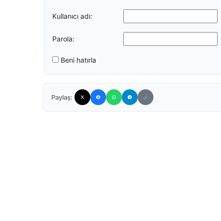
Kullanıcı adı:
Parola:
Beni hatırla
Paylaş: