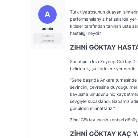
Türk tiyatrosunun duayen isimleri
A
performanslarıyla hafızalarda yer 
kitleler tarafından tanınan usta sa
admin
hastalığı neydi?
Anahtar
yönetici
ZİHNİ GÖKTAY HASTA
Sanatçının kızı Zeynep Göktay Dil
belirterek, şu ifadelere yer verdi:
“Sene başında Ankara turnesinde y
sevincini, çevresine duyduğu mera
kavuşma umudunu hiç kaybetmedi. 
sevgiyle kucaklandı. Babamız adın
gönülden minnettarız.”
Zihni Göktay evinin kentsel dönüş
ZİHNİ GÖKTAY KAÇ 