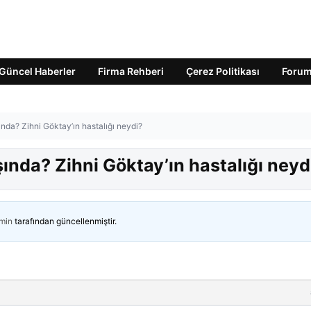
Güncel Haberler
Firma Rehberi
Çerez Politikası
Foru
ında? Zihni Göktay’ın hastalığı neydi?
şında? Zihni Göktay’ın hastalığı neyd
min
tarafından güncellenmiştir.