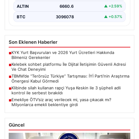
ALTIN
6660.6
▲ +2.59%
BTC
3096078
▲ +0.57%
Son Eklenen Haberler
KYK Yurt Başvuruları ve 2026 Yurt Ücretleri Hakkında
■
Bilmeniz Gerekenler
Kelebek sohbet platformu İle Dijital İletişimin Güvenli Adresi
■
Ve Chat Deneyimi
TBMM’de “Terörsüz Türkiye” Tartışması: İYİ Parti’nin Araştırma
■
Önergesi Kabul Görmedi
Klibinde silah kullanan rapçi Yuşa Keskin ile 3 şüpheli adli
■
kontrol ile serbest bırakıldı
Emekliye ÖTV’siz araç verilecek mi, yasa çıkacak mı?
■
Milyonlarca emekli beklentiye girdi
Güncel