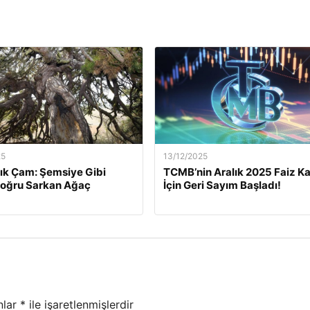
25
13/12/2025
lık Çam: Şemsiye Gibi
TCMB’nin Aralık 2025 Faiz Ka
Doğru Sarkan Ağaç
İçin Geri Sayım Başladı!
nlar
*
ile işaretlenmişlerdir