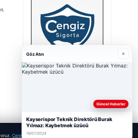
n.
×
Göz Atın
Cengiz Sigorta
23/06/2026
Güncel Haberler
Kayserispor Teknik Direktörü Burak
Yılmaz: Kaybetmek üzücü
16/07/2024
ıyoruz.
Çerez Politikamız
Reddet
Kabul Et