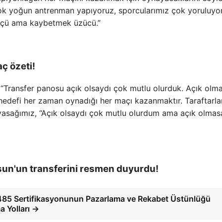
“Çok yoğun antrenman yapıyoruz, sporcularımız çok yoruluy
ölçü ama kaybetmek üzücü.”
ç özeti!
 “Transfer panosu açık olsaydı çok mutlu olurduk. Açık olm
hedefi her zaman oynadığı her maçı kazanmaktır. Taraftarla
r yasağımız, “Açık olsaydı çok mutlu olurdum ama açık olmas
un'un transferini resmen duyurdu!
485 Sertifikasyonunun Pazarlama ve Rekabet Üstünlüğü
a Yolları →