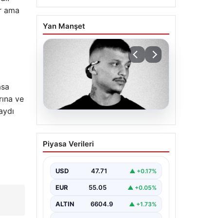
or ama
Yan Manşet
asa
rına ve
aydı
06.08.2026
Klibinde silah kullanan
Piyasa Verileri
rapçi Yuşa Keskin ile 3
şüpheli adli kontrol ile
serbest bırakıldı
USD
47.71
▲ +0.17%
EUR
55.05
▲ +0.05%
ALTIN
6604.9
▲ +1.73%