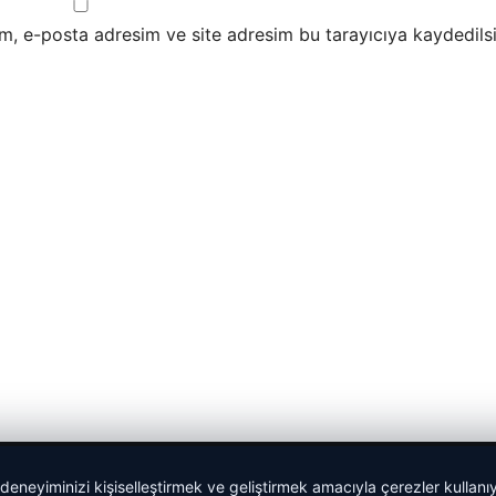
m, e-posta adresim ve site adresim bu tarayıcıya kaydedilsi
 deneyiminizi kişiselleştirmek ve geliştirmek amacıyla çerezler kullan