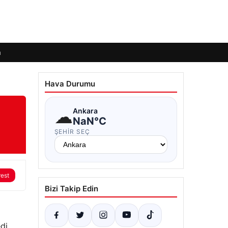
m
Hava Durumu
☁
Ankara
NaN°C
ŞEHIR SEÇ
rest
Bizi Takip Edin
di.