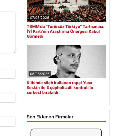
07/08/2026
TBMM’de “Terörsüz Türkiye” Tartışması:
İYİ Parti’nin Araştırma Önergesi Kabul
Görmedi
06/08/2026
Klibinde silah kullanan rapçi Yuşa
Keskin ile 3 şüpheli adli kontrol ile
serbest bırakıldı
Son Eklenen Firmalar