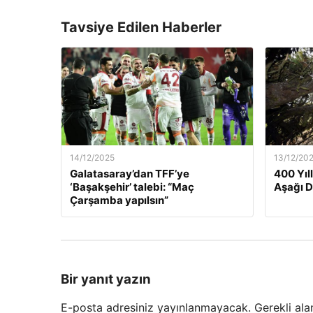
Tavsiye Edilen Haberler
14/12/2025
13/12/20
Galatasaray’dan TFF’ye
400 Yıl
‘Başakşehir’ talebi: “Maç
Aşağı 
Çarşamba yapılsın”
Bir yanıt yazın
E-posta adresiniz yayınlanmayacak.
Gerekli ala