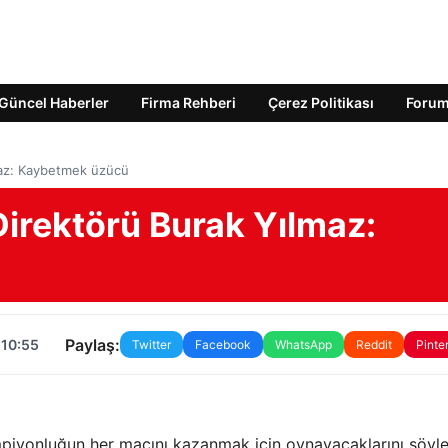
Güncel Haberler
Firma Rehberi
Çerez Politikası
Foru
maz: Kaybetmek üzücü
Direktörü Burak Yılmaz:
Paylaş:
 10:55
Twitter
Facebook
WhatsApp
Reddit
Pinte
piyonluğun her maçını kazanmak için oynayacaklarını söyle