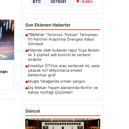
BTC
3078581
▼ -0.06%
Son Eklenen Haberler
TBMM’de “Terörsüz Türkiye” Tartışması:
■
İYİ Parti’nin Araştırma Önergesi Kabul
Görmedi
Klibinde silah kullanan rapçi Yuşa Keskin
■
ile 3 şüpheli adli kontrol ile serbest
bırakıldı
Emekliye ÖTV’siz araç verilecek mi, yasa
■
çıkacak mı? Milyonlarca emekli
rarı
beklentiye girdi
Muğla Yatağan’da orman yangını
■
Dış Mekan Yaşam alanlarında Konfor ve
■
bahçe mutfağı Çözümleri
Güncel