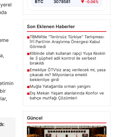
BTC
3078581
▼ -0.06%
 yerel
nda
Son Eklenen Haberler
TBMM’de “Terörsüz Türkiye” Tartışması:
■
keme
İYİ Parti’nin Araştırma Önergesi Kabul
Görmedi
Klibinde silah kullanan rapçi Yuşa Keskin
■
a,
ile 3 şüpheli adli kontrol ile serbest
bırakıldı
Emekliye ÖTV’siz araç verilecek mi, yasa
■
çıkacak mı? Milyonlarca emekli
beklentiye girdi
etimin
Muğla Yatağan’da orman yangını
■
bir
Dış Mekan Yaşam alanlarında Konfor ve
■
lar,
bahçe mutfağı Çözümleri
Güncel
dı: