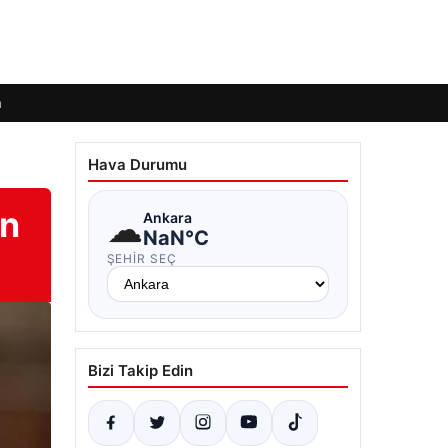
m
Hava Durumu
en
☁
Ankara
NaN°C
ŞEHIR SEÇ
Bizi Takip Edin