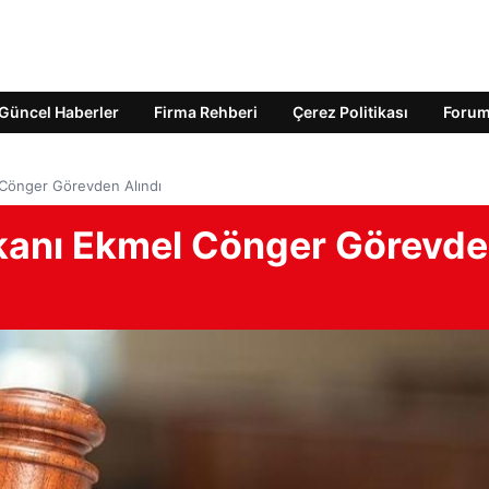
Güncel Haberler
Firma Rehberi
Çerez Politikası
Foru
 Cönger Görevden Alındı
şkanı Ekmel Cönger Görevd