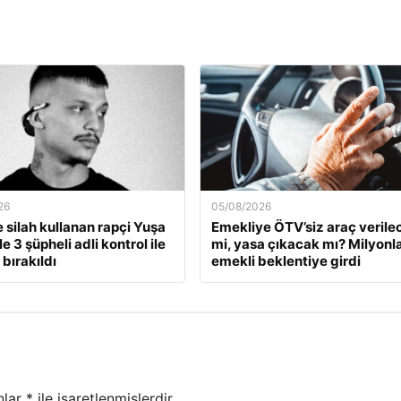
26
05/08/2026
e silah kullanan rapçi Yuşa
Emekliye ÖTV’siz araç verile
le 3 şüpheli adli kontrol ile
mi, yasa çıkacak mı? Milyonl
bırakıldı
emekli beklentiye girdi
nlar
*
ile işaretlenmişlerdir