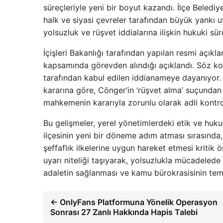
süreçleriyle yeni bir boyut kazandı. İlçe Beledi
halk ve siyasi çevreler tarafından büyük yankı 
yolsuzluk ve rüşvet iddialarına ilişkin hukuki s
İçişleri Bakanlığı tarafından yapılan resmi açı
kapsamında görevden alındığı açıklandı. Söz ko
tarafından kabul edilen iddianameye dayanıyor.
kararına göre, Cönger’in ‘rüşvet alma’ suçundan 5 
mahkemenin kararıyla zorunlu olarak adli kontro
Bu gelişmeler, yerel yönetimlerdeki etik ve huk
ilçesinin yeni bir döneme adım atması sırasınd
şeffaflık ilkelerine uygun hareket etmesi kritik 
uyarı niteliği taşıyarak, yolsuzlukla mücadelede k
adaletin sağlanması ve kamu bürokrasisinin temiz
← OnlyFans Platformuna Yönelik Operasyon
Sonrası 27 Zanlı Hakkında Hapis Talebi