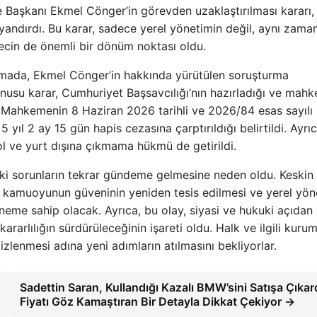
ye Başkanı Ekmel Cönger’in görevden uzaklaştırılması kararı,
uyandırdı. Bu karar, sadece yerel yönetimin değil, aynı zama
ürecin de önemli bir dönüm noktası oldu.
klamada, Ekmel Cönger’in hakkında yürütülen soruşturma
nusu karar, Cumhuriyet Başsavcılığı’nın hazırladığı ve mah
 Mahkemenin 8 Haziran 2026 tarihli ve 2026/84 esas sayılı
yıl 2 ay 15 gün hapis cezasına çarptırıldığı belirtildi. Ayrıc
l ve yurt dışına çıkmama hükmü de getirildi.
uki sorunların tekrar gündeme gelmesine neden oldu. Keskin
a, kamuoyunun güveninin yeniden tesis edilmesi ve yerel yön
öneme sahip olacak. Ayrıca, bu olay, siyasi ve hukuki açıdan 
ararlılığın sürdürüleceğinin işareti oldu. Halk ve ilgili kurum
lenmesi adına yeni adımların atılmasını bekliyorlar.
Sadettin Saran, Kullandığı Kazalı BMW’sini Satışa Çıkar
Fiyatı Göz Kamaştıran Bir Detayla Dikkat Çekiyor →