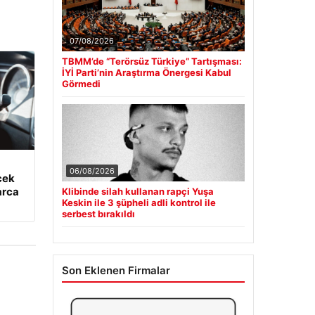
07/08/2026
TBMM’de “Terörsüz Türkiye” Tartışması:
İYİ Parti’nin Araştırma Önergesi Kabul
Görmedi
06/08/2026
cek
arca
Klibinde silah kullanan rapçi Yuşa
Keskin ile 3 şüpheli adli kontrol ile
serbest bırakıldı
Son Eklenen Firmalar