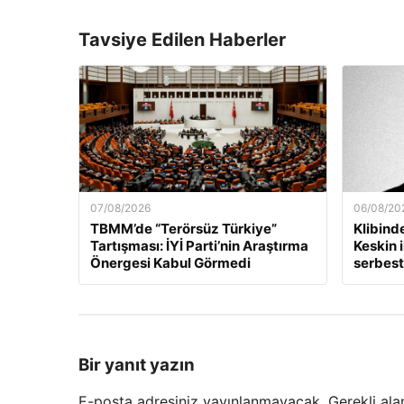
Tavsiye Edilen Haberler
07/08/2026
06/08/20
TBMM’de “Terörsüz Türkiye”
Klibind
Tartışması: İYİ Parti’nin Araştırma
Keskin i
Önergesi Kabul Görmedi
serbest 
Bir yanıt yazın
E-posta adresiniz yayınlanmayacak.
Gerekli ala