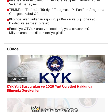
Kelebek sohbet platformu İle Dijital İletişimin Güvenli Adresi
■
Ve Chat Deneyimi
TBMM’de “Terörsüz Türkiye” Tartışması: İYİ Parti’nin Araştırma
■
Önergesi Kabul Görmedi
Klibinde silah kullanan rapçi Yuşa Keskin ile 3 şüpheli adli
■
kontrol ile serbest bırakıldı
Emekliye ÖTV’siz araç verilecek mi, yasa çıkacak mı?
■
Milyonlarca emekli beklentiye girdi
Güncel
08/08/2026
KYK Yurt Başvuruları ve 2026 Yurt Ücretleri Hakkında
Bilmeniz Gerekenler