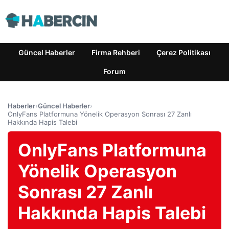
Güncel Haberler
Firma Rehberi
Çerez Politikası
Forum
Haberler
›
Güncel Haberler
›
OnlyFans Platformuna Yönelik Operasyon Sonrası 27 Zanlı
Hakkında Hapis Talebi
OnlyFans Platformuna
Yönelik Operasyon
Sonrası 27 Zanlı
Hakkında Hapis Talebi