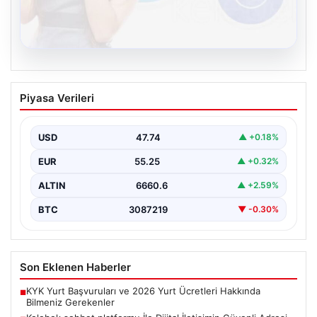
08.08.2026
Kelebek sohbet platformu İle Dijital
Piyasa Verileri
İletişimin Güvenli Adresi Ve Chat
Deneyimi
USD
47.74
▲ +0.18%
İnternet çağında insanların güvenli bir biçimde bağlantı
kurması ciddi bir önem ifade etmektedir. Günümüzde…
EUR
55.25
▲ +0.32%
ALTIN
6660.6
▲ +2.59%
BTC
3087219
▼ -0.30%
Son Eklenen Haberler
KYK Yurt Başvuruları ve 2026 Yurt Ücretleri Hakkında
■
Bilmeniz Gerekenler