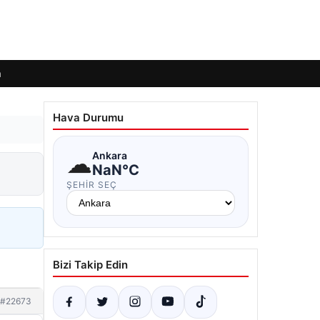
m
Hava Durumu
☁
Ankara
NaN°C
ŞEHIR SEÇ
Bizi Takip Edin
#22673