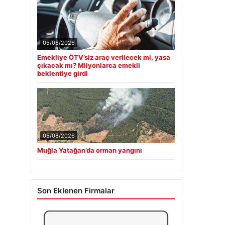
05/08/2026
Emekliye ÖTV’siz araç verilecek mi, yasa
çıkacak mı? Milyonlarca emekli
beklentiye girdi
05/08/2026
Muğla Yatağan’da orman yangını
Son Eklenen Firmalar