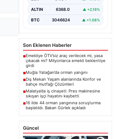
ALTIN
6368.0
▲ +2.19%
BTC
3046624
▲ +1.08%
Son Eklenen Haberler
Emekliye ÖTV’siz araç verilecek mi, yasa
■
çıkacak mı? Milyonlarca emekli beklentiye
girdi
Muğla Yatağan’da orman yangını
■
Dış Mekan Yaşam alanlarında Konfor ve
■
bahçe mutfağı Çözümleri
Malatya’da iş cinayeti: Pres makinesine
■
sıkışan işçi hayatını kaybetti
16 ilde 44 orman yangınına soruşturma
■
başlatıldı. Bakan Gürlek açıkladı
Güncel