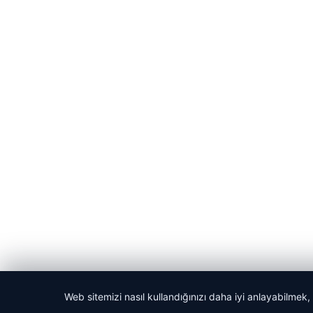
Web sitemizi nasıl kullandığınızı daha iyi anlayabilmek,
© 2026 Habercin – Güncel Haberler