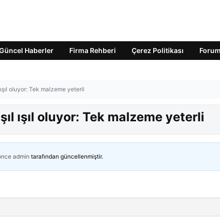
Güncel Haberler
Firma Rehberi
Çerez Politikası
Foru
ışıl oluyor: Tek malzeme yeterli
şıl ışıl oluyor: Tek malzeme yeterli
 önce
admin
tarafından güncellenmiştir.