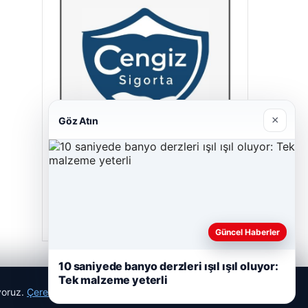
×
Göz Atın
Cengiz Sigorta
23/06/2026
Güncel Haberler
10 saniyede banyo derzleri ışıl ışıl oluyor:
Tek malzeme yeterli
ıyoruz.
Çerez Politikamız
Reddet
Kabul Et