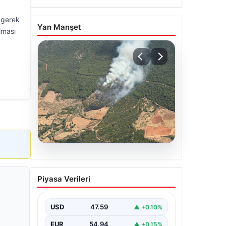
 gerek
Yan Manşet
lması
05.08.2026
Muğla Yatağan’da orman
Piyasa Verileri
yangını
USD
47.59
▲ +0.10%
EUR
54.94
▲ +0.15%