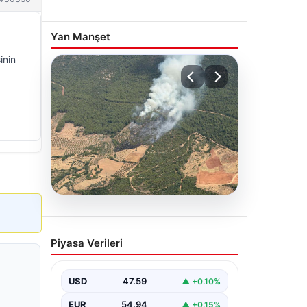
Yan Manşet
inin
05.08.2026
Muğla Yatağan’da orman
Piyasa Verileri
yangını
USD
47.59
▲ +0.10%
EUR
54.94
▲ +0.15%