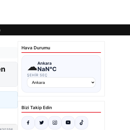
m
Hava Durumu
☁
Ankara
en
NaN°C
ŞEHIR SEÇ
Bizi Takip Edin
#30356