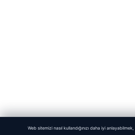
Web sitemizi nasıl kullandığınızı daha iyi anlayabilmek,
© 2026 Habercin – Güncel Haberler