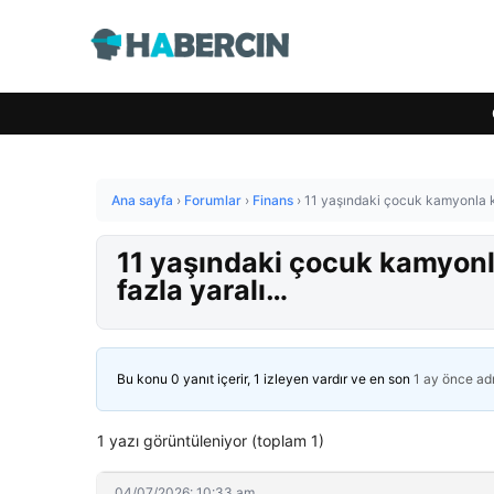
Ana sayfa
›
Forumlar
›
Finans
›
11 yaşındaki çocuk kamyonla ke
11 yaşındaki çocuk kamyonla
fazla yaralı…
Bu konu 0 yanıt içerir, 1 izleyen vardır ve en son
1 ay önce
ad
1 yazı görüntüleniyor (toplam 1)
04/07/2026: 10:33 am