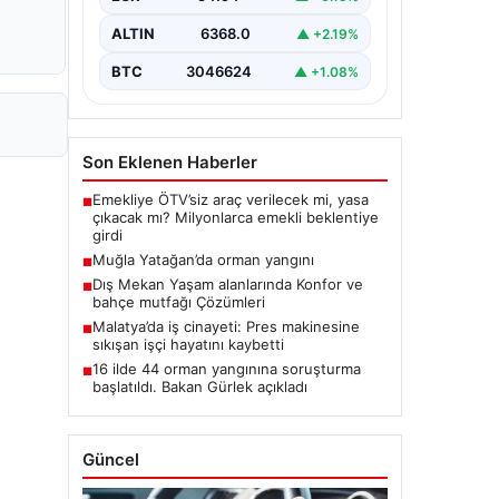
ALTIN
6368.0
▲ +2.19%
BTC
3046624
▲ +1.08%
Son Eklenen Haberler
Emekliye ÖTV’siz araç verilecek mi, yasa
■
çıkacak mı? Milyonlarca emekli beklentiye
girdi
Muğla Yatağan’da orman yangını
■
Dış Mekan Yaşam alanlarında Konfor ve
■
bahçe mutfağı Çözümleri
Malatya’da iş cinayeti: Pres makinesine
■
sıkışan işçi hayatını kaybetti
16 ilde 44 orman yangınına soruşturma
■
başlatıldı. Bakan Gürlek açıkladı
Güncel