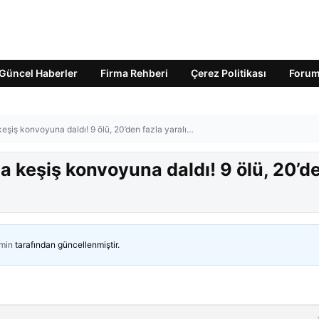
Güncel Haberler
Firma Rehberi
Çerez Politikası
Foru
şiş konvoyuna daldı! 9 ölü, 20’den fazla yaralı…
 keşiş konvoyuna daldı! 9 ölü, 20’d
min
tarafından güncellenmiştir.