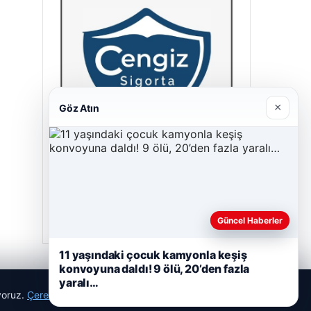
×
Göz Atın
Cengiz Sigorta
23/06/2026
Güncel Haberler
11 yaşındaki çocuk kamyonla keşiş
konvoyuna daldı! 9 ölü, 20’den fazla
yaralı…
ıyoruz.
Çerez Politikamız
Reddet
Kabul Et