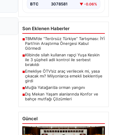
BTC
3078581
▼ -0.06%
Son Eklenen Haberler
TBMM’de “Terörsüz Türkiye” Tartışması: İYİ
■
Parti’nin Araştırma Önergesi Kabul
Görmedi
Klibinde silah kullanan rapçi Yuşa Keskin
■
ile 3 şüpheli adli kontrol ile serbest
bırakıldı
Emekliye ÖTV’siz araç verilecek mi, yasa
■
çıkacak mı? Milyonlarca emekli beklentiye
girdi
Muğla Yatağan’da orman yangını
■
Dış Mekan Yaşam alanlarında Konfor ve
■
bahçe mutfağı Çözümleri
Güncel