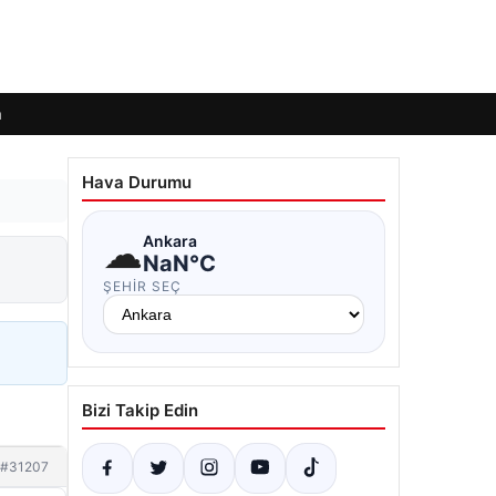
m
Hava Durumu
☁
Ankara
NaN°C
ŞEHIR SEÇ
Bizi Takip Edin
#31207