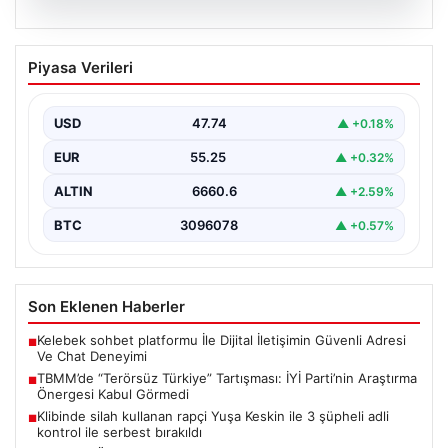
07.08.2026
TBMM’de “Terörsüz Türkiye”
Piyasa Verileri
Tartışması: İYİ Parti’nin Araştırma
Önergesi Kabul Görmedi
USD
47.74
▲ +0.18%
Türkiye Büyük Millet Meclisi Genel Kurulu'nda, İYİ Parti
tarafından sunulan ve AKP dönemindeki terörle…
EUR
55.25
▲ +0.32%
ALTIN
6660.6
▲ +2.59%
BTC
3096078
▲ +0.57%
Son Eklenen Haberler
Kelebek sohbet platformu İle Dijital İletişimin Güvenli Adresi
■
Ve Chat Deneyimi
TBMM’de “Terörsüz Türkiye” Tartışması: İYİ Parti’nin Araştırma
■
Önergesi Kabul Görmedi
Klibinde silah kullanan rapçi Yuşa Keskin ile 3 şüpheli adli
■
kontrol ile serbest bırakıldı