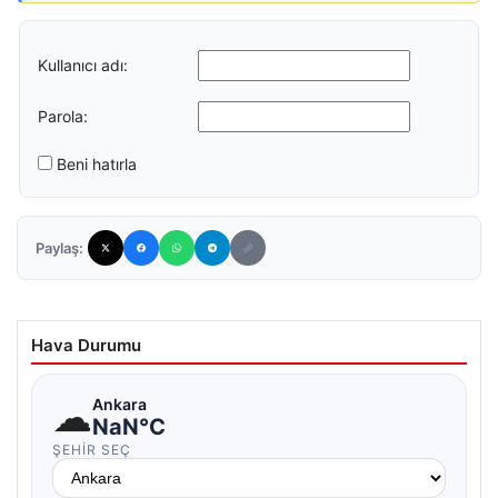
Kullanıcı adı:
Parola:
Beni hatırla
Paylaş:
Hava Durumu
☁
Ankara
NaN°C
ŞEHIR SEÇ