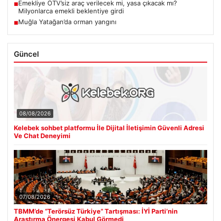
Emekliye ÖTV’siz araç verilecek mi, yasa çıkacak mı?
■
Milyonlarca emekli beklentiye girdi
Muğla Yatağan’da orman yangını
■
Güncel
08/08/2026
Kelebek sohbet platformu İle Dijital İletişimin Güvenli Adresi
Ve Chat Deneyimi
07/08/2026
TBMM’de “Terörsüz Türkiye” Tartışması: İYİ Parti’nin
Araştırma Önergesi Kabul Görmedi