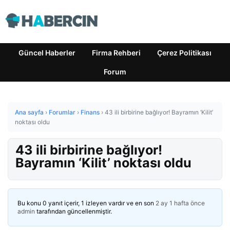
Güncel Haberler
Firma Rehberi
Çerez Politikası
Forum
Ana sayfa
›
Forumlar
›
Finans
›
43 ili birbirine bağlıyor! Bayramın ‘Kilit’
noktası oldu
43 ili birbirine bağlıyor!
Bayramın ‘Kilit’ noktası oldu
Bu konu 0 yanıt içerir, 1 izleyen vardır ve en son
2 ay 1 hafta önce
admin
tarafından güncellenmiştir.