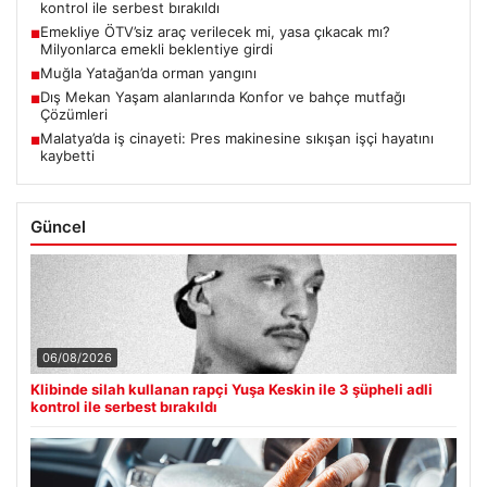
kontrol ile serbest bırakıldı
Emekliye ÖTV’siz araç verilecek mi, yasa çıkacak mı?
■
Milyonlarca emekli beklentiye girdi
Muğla Yatağan’da orman yangını
■
Dış Mekan Yaşam alanlarında Konfor ve bahçe mutfağı
■
Çözümleri
Malatya’da iş cinayeti: Pres makinesine sıkışan işçi hayatını
■
kaybetti
Güncel
06/08/2026
Klibinde silah kullanan rapçi Yuşa Keskin ile 3 şüpheli adli
kontrol ile serbest bırakıldı