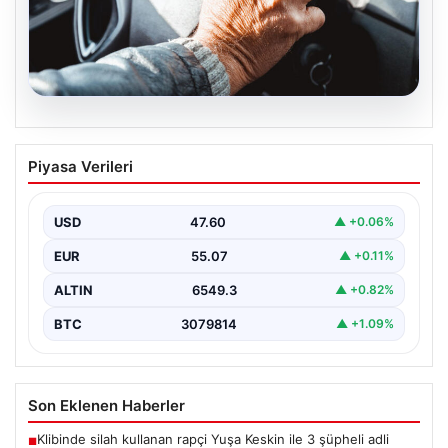
05.08.2026
Emekliye ÖTV’siz araç verilecek mi,
Piyasa Verileri
yasa çıkacak mı? Milyonlarca emekli
beklentiye girdi
USD
47.60
▲ +0.06%
EUR
55.07
▲ +0.11%
ALTIN
6549.3
▲ +0.82%
BTC
3079814
▲ +1.09%
Son Eklenen Haberler
Klibinde silah kullanan rapçi Yuşa Keskin ile 3 şüpheli adli
■