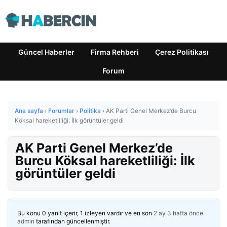
Güncel Haberler
Firma Rehberi
Çerez Politikası
Forum
Ana sayfa
›
Forumlar
›
Politika
›
AK Parti Genel Merkez’de Burcu
Köksal hareketliliği: İlk görüntüler geldi
AK Parti Genel Merkez’de
Burcu Köksal hareketliliği: İlk
görüntüler geldi
Bu konu 0 yanıt içerir, 1 izleyen vardır ve en son
2 ay 3 hafta önce
admin
tarafından güncellenmiştir.