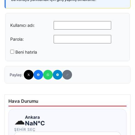
Kullanıcı adı:
Parola:
Beni hatırla
Paylaş:
Hava Durumu
☁
Ankara
NaN°C
ŞEHIR SEÇ