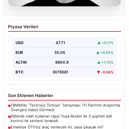
06.08.2026
Klibinde silah kullanan rapçi Yuşa
Piyasa Verileri
Keskin ile 3 şüpheli adli kontrol ile
serbest bırakıldı
USD
47.71
▲ +0.17%
EUR
55.05
▲ +0.05%
ALTIN
6604.9
▲ +1.73%
BTC
3078581
▼ -0.06%
Son Eklenen Haberler
TBMM’de “Terörsüz Türkiye” Tartışması: İYİ Parti’nin Araştırma
■
Önergesi Kabul Görmedi
Klibinde silah kullanan rapçi Yuşa Keskin ile 3 şüpheli adli
■
kontrol ile serbest bırakıldı
Emekliye ÖTV’siz araç verilecek mi, yasa çıkacak mı?
■