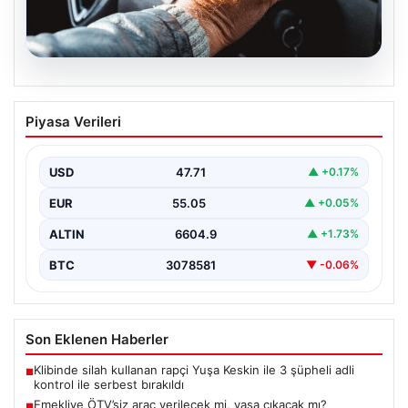
05.08.2026
Emekliye ÖTV’siz araç verilecek mi,
Piyasa Verileri
yasa çıkacak mı? Milyonlarca emekli
beklentiye girdi
USD
47.71
▲ +0.17%
EUR
55.05
▲ +0.05%
ALTIN
6604.9
▲ +1.73%
BTC
3078581
▼ -0.06%
Son Eklenen Haberler
Klibinde silah kullanan rapçi Yuşa Keskin ile 3 şüpheli adli
■
kontrol ile serbest bırakıldı
Emekliye ÖTV’siz araç verilecek mi, yasa çıkacak mı?
■