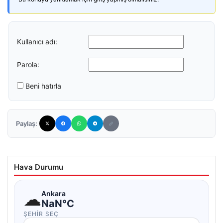
Kullanıcı adı:
Parola:
Beni hatırla
Paylaş:
Hava Durumu
☁
Ankara
NaN°C
ŞEHIR SEÇ