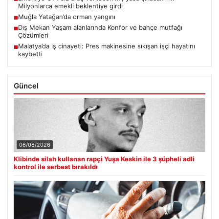
Milyonlarca emekli beklentiye girdi
Muğla Yatağan’da orman yangını
■
Dış Mekan Yaşam alanlarında Konfor ve bahçe mutfağı
■
Çözümleri
Malatya’da iş cinayeti: Pres makinesine sıkışan işçi hayatını
■
kaybetti
Güncel
06/08/2026
Klibinde silah kullanan rapçi Yuşa Keskin ile 3 şüpheli adli
kontrol ile serbest bırakıldı