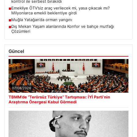
kontrol ile serbest bırakıldı
Emekliye ÖTV’siz araç verilecek mi, yasa çıkacak mı?
■
Milyonlarca emekli beklentiye girdi
Muğla Yatağan’da orman yangını
■
Dış Mekan Yaşam alanlarında Konfor ve bahçe mutfağı
■
Çözümleri
Güncel
07/08/2026
TBMM’de “Terörsüz Türkiye” Tartışması: İYİ Parti’nin
Araştırma Önergesi Kabul Görmedi