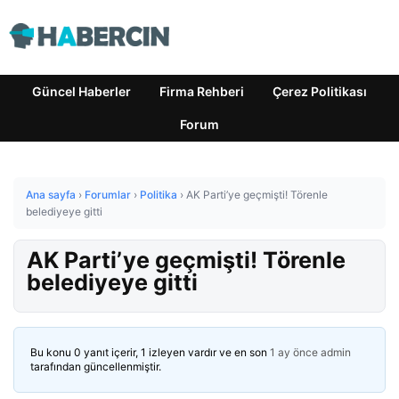
Güncel Haberler
Firma Rehberi
Çerez Politikası
Forum
Ana sayfa
›
Forumlar
›
Politika
›
AK Parti’ye geçmişti! Törenle
belediyeye gitti
AK Parti’ye geçmişti! Törenle
belediyeye gitti
Bu konu 0 yanıt içerir, 1 izleyen vardır ve en son
1 ay önce
admin
tarafından güncellenmiştir.