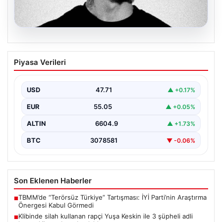
06.08.2026
Klibinde silah kullanan rapçi Yuşa
Piyasa Verileri
Keskin ile 3 şüpheli adli kontrol ile
serbest bırakıldı
USD
47.71
▲ +0.17%
EUR
55.05
▲ +0.05%
ALTIN
6604.9
▲ +1.73%
BTC
3078581
▼ -0.06%
Son Eklenen Haberler
TBMM’de “Terörsüz Türkiye” Tartışması: İYİ Parti’nin Araştırma
■
Önergesi Kabul Görmedi
Klibinde silah kullanan rapçi Yuşa Keskin ile 3 şüpheli adli
■