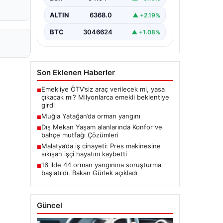
ALTIN
6368.0
▲ +2.19%
BTC
3046624
▲ +1.08%
Son Eklenen Haberler
Emekliye ÖTV’siz araç verilecek mi, yasa
■
çıkacak mı? Milyonlarca emekli beklentiye
girdi
Muğla Yatağan’da orman yangını
■
Dış Mekan Yaşam alanlarında Konfor ve
■
bahçe mutfağı Çözümleri
Malatya’da iş cinayeti: Pres makinesine
■
sıkışan işçi hayatını kaybetti
16 ilde 44 orman yangınına soruşturma
■
başlatıldı. Bakan Gürlek açıkladı
Güncel