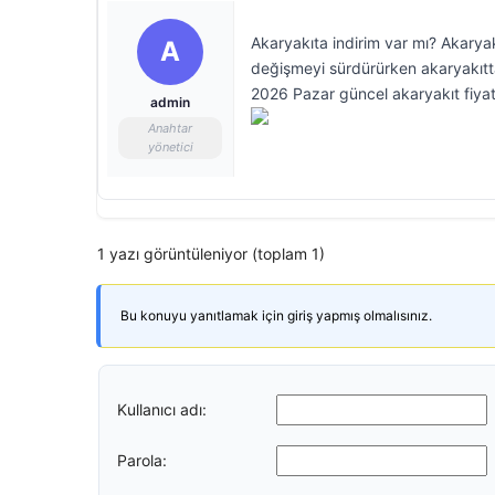
Akaryakıta indirim var mı? Akaryakı
A
değişmeyi sürdürürken akaryakıtta 
2026 Pazar güncel akaryakıt fiyatl
admin
Anahtar
yönetici
1 yazı görüntüleniyor (toplam 1)
Bu konuyu yanıtlamak için giriş yapmış olmalısınız.
Kullanıcı adı:
Parola: