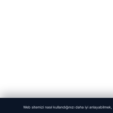
Web sitemizi nasıl kullandığınızı daha iyi anlayabilmek,
© 2026 Habercin – Güncel Haberler