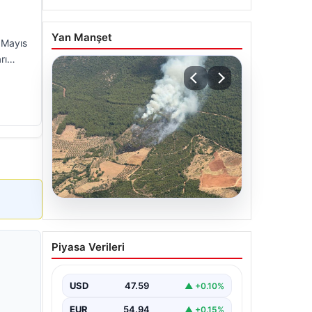
Yan Manşet
1 Mayıs
arı…
05.08.2026
Muğla Yatağan’da orman
Piyasa Verileri
yangını
USD
47.59
▲ +0.10%
EUR
54.94
▲ +0.15%