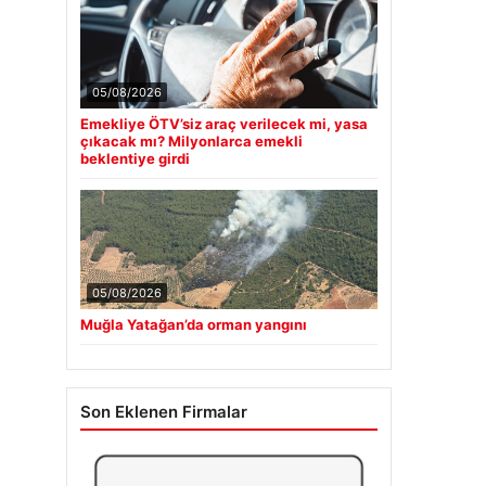
05/08/2026
Emekliye ÖTV’siz araç verilecek mi, yasa
çıkacak mı? Milyonlarca emekli
beklentiye girdi
05/08/2026
Muğla Yatağan’da orman yangını
Son Eklenen Firmalar