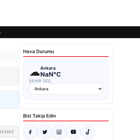
m
Hava Durumu
☁
Ankara
NaN°C
ŞEHIR SEÇ
Bizi Takip Edin
#23303