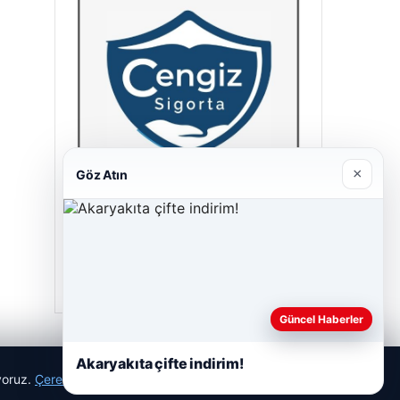
×
Göz Atın
Cengiz Sigorta
23/06/2026
Güncel Haberler
Akaryakıta çifte indirim!
ıyoruz.
Çerez Politikamız
Reddet
Kabul Et