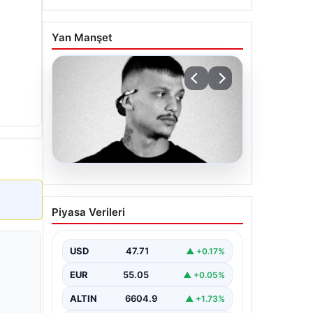
Yan Manşet
06.08.2026
Klibinde silah kullanan
Piyasa Verileri
rapçi Yuşa Keskin ile 3
şüpheli adli kontrol ile
serbest bırakıldı
USD
47.71
▲ +0.17%
EUR
55.05
▲ +0.05%
ALTIN
6604.9
▲ +1.73%