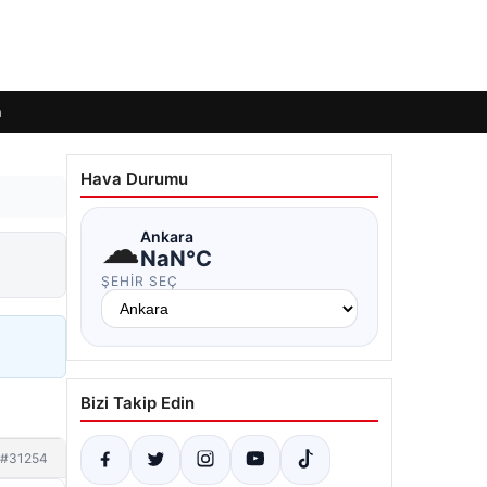
m
Hava Durumu
☁
Ankara
NaN°C
ŞEHIR SEÇ
Bizi Takip Edin
#31254