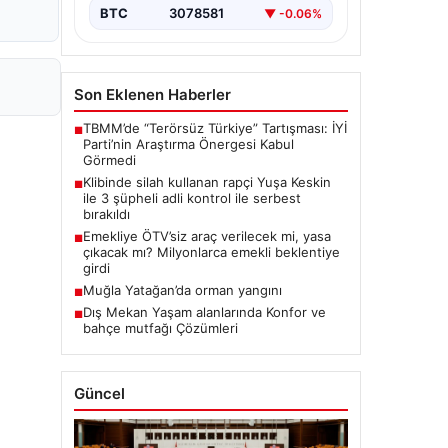
BTC
3078581
▼ -0.06%
Son Eklenen Haberler
TBMM’de “Terörsüz Türkiye” Tartışması: İYİ
■
Parti’nin Araştırma Önergesi Kabul
Görmedi
Klibinde silah kullanan rapçi Yuşa Keskin
■
ile 3 şüpheli adli kontrol ile serbest
bırakıldı
Emekliye ÖTV’siz araç verilecek mi, yasa
■
çıkacak mı? Milyonlarca emekli beklentiye
girdi
Muğla Yatağan’da orman yangını
■
Dış Mekan Yaşam alanlarında Konfor ve
■
bahçe mutfağı Çözümleri
Güncel