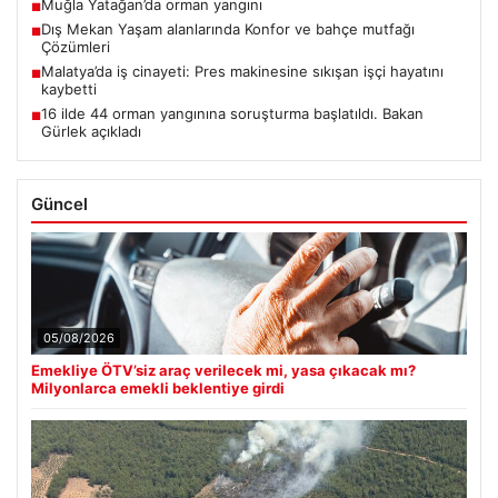
Muğla Yatağan’da orman yangını
■
Dış Mekan Yaşam alanlarında Konfor ve bahçe mutfağı
■
Çözümleri
Malatya’da iş cinayeti: Pres makinesine sıkışan işçi hayatını
■
kaybetti
16 ilde 44 orman yangınına soruşturma başlatıldı. Bakan
■
Gürlek açıkladı
Güncel
05/08/2026
Emekliye ÖTV’siz araç verilecek mi, yasa çıkacak mı?
Milyonlarca emekli beklentiye girdi