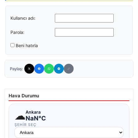
Kullanıcı adı:
Parola:
Beni hatırla
Paylaş:
Hava Durumu
☁
Ankara
NaN°C
ŞEHIR SEÇ