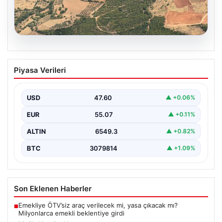
05.08.2026
Muğla Yatağan’da orman yangını
Piyasa Verileri
USD
47.60
▲ +0.06%
EUR
55.07
▲ +0.11%
ALTIN
6549.3
▲ +0.82%
BTC
3079814
▲ +1.09%
Son Eklenen Haberler
Emekliye ÖTV’siz araç verilecek mi, yasa çıkacak mı?
■
Milyonlarca emekli beklentiye girdi