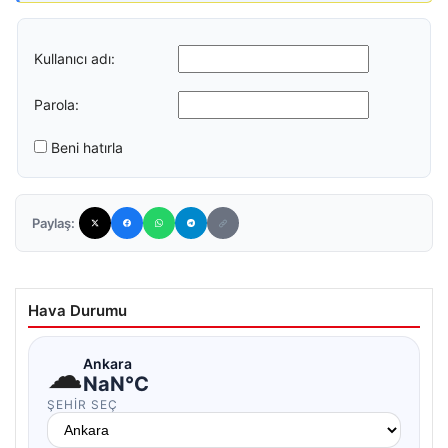
Kullanıcı adı:
Parola:
Beni hatırla
Paylaş:
Hava Durumu
☁
Ankara
NaN°C
ŞEHIR SEÇ