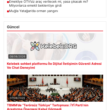
Emekliye ÖTV’siz araç verilecek mi, yasa çıkacak mı?
■
Milyonlarca emekli beklentiye girdi
Muğla Yatağan’da orman yangını
■
Güncel
08/08/2026
Kelebek sohbet platformu İle Dijital İletişimin Güvenli Adresi
Ve Chat Deneyimi
07/08/2026
TBMM’de “Terörsüz Türkiye” Tartışması: İYİ Parti’nin
Araştırma Önergesi Kabul Görmedi