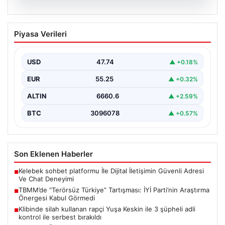
07.08.2026
TBMM’de “Terörsüz Türkiye”
Piyasa Verileri
Tartışması: İYİ Parti’nin Araştırma
Önergesi Kabul Görmedi
USD
47.74
▲ +0.18%
Türkiye Büyük Millet Meclisi Genel Kurulu'nda, İYİ Parti
tarafından sunulan ve AKP dönemindeki terörle…
EUR
55.25
▲ +0.32%
ALTIN
6660.6
▲ +2.59%
BTC
3096078
▲ +0.57%
Son Eklenen Haberler
Kelebek sohbet platformu İle Dijital İletişimin Güvenli Adresi
■
Ve Chat Deneyimi
TBMM’de “Terörsüz Türkiye” Tartışması: İYİ Parti’nin Araştırma
■
Önergesi Kabul Görmedi
Klibinde silah kullanan rapçi Yuşa Keskin ile 3 şüpheli adli
■
kontrol ile serbest bırakıldı