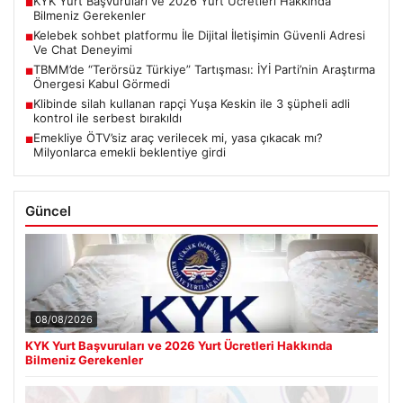
KYK Yurt Başvuruları ve 2026 Yurt Ücretleri Hakkında
■
Bilmeniz Gerekenler
Kelebek sohbet platformu İle Dijital İletişimin Güvenli Adresi
■
Ve Chat Deneyimi
TBMM’de “Terörsüz Türkiye” Tartışması: İYİ Parti’nin Araştırma
■
Önergesi Kabul Görmedi
Klibinde silah kullanan rapçi Yuşa Keskin ile 3 şüpheli adli
■
kontrol ile serbest bırakıldı
Emekliye ÖTV’siz araç verilecek mi, yasa çıkacak mı?
■
Milyonlarca emekli beklentiye girdi
Güncel
08/08/2026
KYK Yurt Başvuruları ve 2026 Yurt Ücretleri Hakkında
Bilmeniz Gerekenler