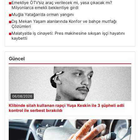
Emekliye ÖTV’siz araç verilecek mi, yasa çıkacak mı?
■
Milyonlarca emekli beklentiye girdi
Muğla Yatağan’da orman yangını
■
Dış Mekan Yaşam alanlarında Konfor ve bahçe mutfağı
■
Çözümleri
Malatya’da iş cinayeti: Pres makinesine sıkışan işçi hayatını
■
kaybetti
Güncel
06/08/2026
Klibinde silah kullanan rapçi Yuşa Keskin ile 3 şüpheli adli
kontrol ile serbest bırakıldı