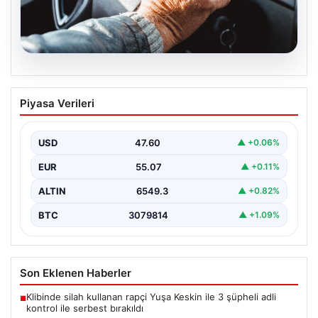
05.08.2026
Emekliye ÖTV’siz araç verilecek mi,
Piyasa Verileri
yasa çıkacak mı? Milyonlarca emekli
beklentiye girdi
USD
47.60
▲ +0.06%
EUR
55.07
▲ +0.11%
ALTIN
6549.3
▲ +0.82%
BTC
3079814
▲ +1.09%
Son Eklenen Haberler
Klibinde silah kullanan rapçi Yuşa Keskin ile 3 şüpheli adli
■
kontrol ile serbest bırakıldı