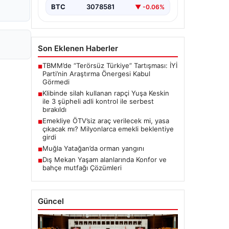
BTC
3078581
▼ -0.06%
Son Eklenen Haberler
TBMM’de “Terörsüz Türkiye” Tartışması: İYİ
■
Parti’nin Araştırma Önergesi Kabul
Görmedi
Klibinde silah kullanan rapçi Yuşa Keskin
■
ile 3 şüpheli adli kontrol ile serbest
bırakıldı
Emekliye ÖTV’siz araç verilecek mi, yasa
■
çıkacak mı? Milyonlarca emekli beklentiye
girdi
Muğla Yatağan’da orman yangını
■
Dış Mekan Yaşam alanlarında Konfor ve
■
bahçe mutfağı Çözümleri
Güncel