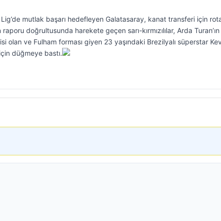
ig’de mutlak başarı hedefleyen Galatasaray, kanat transferi için rota
n raporu doğrultusunda harekete geçen sarı-kırmızılılar, Arda Turan’ın
i olan ve Fulham forması giyen 23 yaşındaki Brezilyalı süperstar Kevi
için düğmeye bastı.