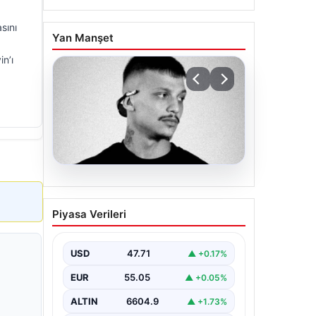
sını
Yan Manşet
n’ı
06.08.2026
Klibinde silah kullanan
Piyasa Verileri
rapçi Yuşa Keskin ile 3
şüpheli adli kontrol ile
serbest bırakıldı
USD
47.71
▲ +0.17%
EUR
55.05
▲ +0.05%
ALTIN
6604.9
▲ +1.73%