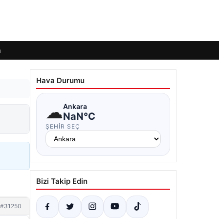
m
Hava Durumu
☁
Ankara
NaN°C
ŞEHIR SEÇ
Bizi Takip Edin
#31250