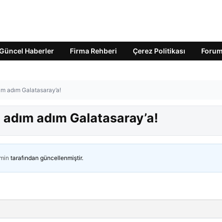
Güncel Haberler
Firma Rehberi
Çerez Politikası
Foru
dım adım Galatasaray’a!
i adım adım Galatasaray’a!
min
tarafından güncellenmiştir.