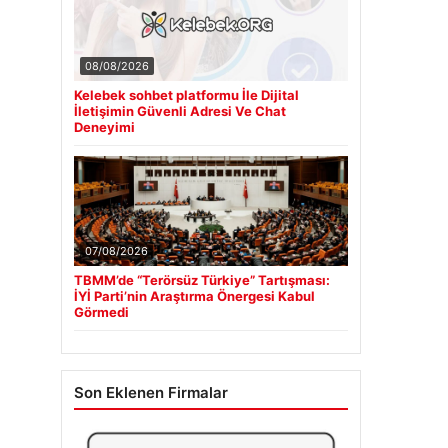
08/08/2026
Kelebek sohbet platformu İle Dijital
İletişimin Güvenli Adresi Ve Chat
Deneyimi
07/08/2026
TBMM’de “Terörsüz Türkiye” Tartışması:
İYİ Parti’nin Araştırma Önergesi Kabul
Görmedi
Son Eklenen Firmalar