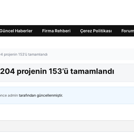
Güncel Haberler
Firma Rehberi
Çerez Politikası
Foru
04 projenin 153’ü tamamlandı
 204 projenin 153’ü tamamlandı
 önce
admin
tarafından güncellenmiştir.