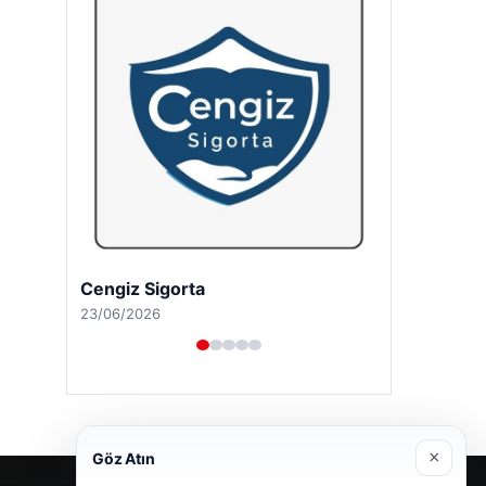
Cengiz Sigorta
23/06/2026
×
Göz Atın