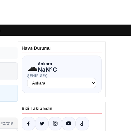
m
Hava Durumu
☁
Ankara
NaN°C
ŞEHIR SEÇ
Bizi Takip Edin
#27219