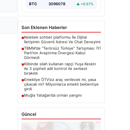
BTC
3096078
▲ +0.57%
Son Eklenen Haberler
Kelebek sohbet platformu İle Dijital
■
İletişimin Güvenli Adresi Ve Chat Deneyimi
TBMM’de “Terörsüz Türkiye” Tartışması: İYİ
■
Parti’nin Araştırma Önergesi Kabul
Görmedi
Klibinde silah kullanan rapçi Yuşa Keskin
■
ile 3 şüpheli adli kontrol ile serbest
bırakıldı
Emekliye ÖTV’siz araç verilecek mi, yasa
■
çıkacak mı? Milyonlarca emekli beklentiye
girdi
Muğla Yatağan’da orman yangını
■
Güncel